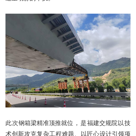
此次
钢箱梁精准顶推就位
，是
福建交规院
以技
术创新攻克复杂工程难题、以匠心设计引领项