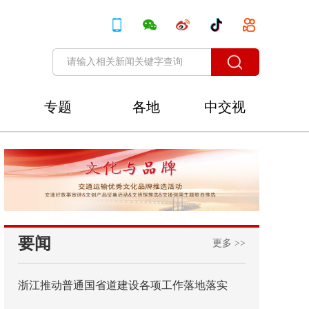
专题
各地
中交视
讯
要闻
更多 >>
浙江推动普通国省道建设各项工作落地落实