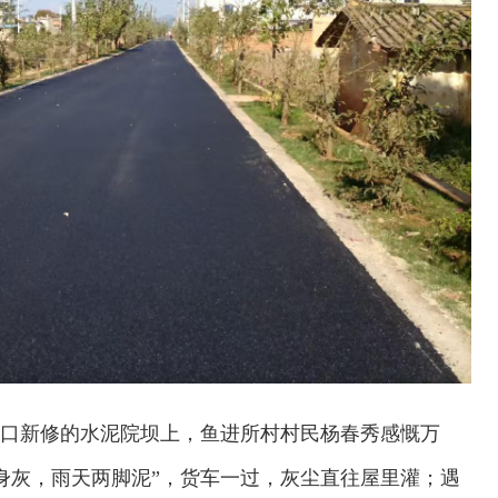
门口新修的水泥院坝上，鱼进所村村民杨春秀感慨万
身灰，雨天两脚泥”，货车一过，灰尘直往屋里灌；遇