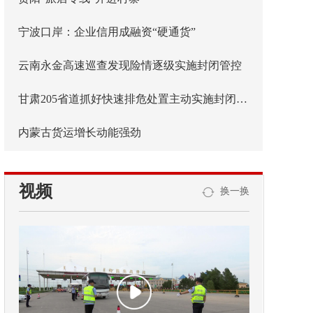
宁波口岸：企业信用成融资“硬通货”
云南永金高速巡查发现险情逐级实施封闭管控
甘肃205省道抓好快速排危处置主动实施封闭管控
内蒙古货运增长动能强劲
视频
换一换