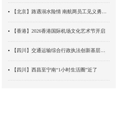
【北京】路遇溺水险情 南航两员工见义勇为科学施救
【香港】2026香港国际机场文化艺术节开启
【四川】交通运输综合行政执法创新基层辖区治理“4+3” 新模式
【四川】西昌至宁南“1小时生活圈”近了