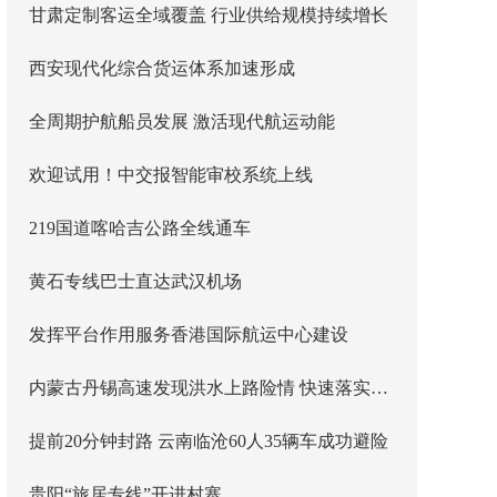
甘肃定制客运全域覆盖 行业供给规模持续增长
西安现代化综合货运体系加速形成
全周期护航船员发展 激活现代航运动能
欢迎试用！中交报智能审校系统上线
219国道喀哈吉公路全线通车
黄石专线巴士直达武汉机场
发挥平台作用服务香港国际航运中心建设
内蒙古丹锡高速发现洪水上路险情 快速落实主线封闭管控
提前20分钟封路 云南临沧60人35辆车成功避险
贵阳“旅居专线”开进村寨