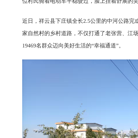
位村民骑着电动车平稳驶过，脸上挂着舒展的
近日，祥云县下庄镇全长2.5公里的中河公路完
家自然村的乡村道路，不仅打通了老张营、江场
19469名群众迈向美好生活的“幸福通道”。