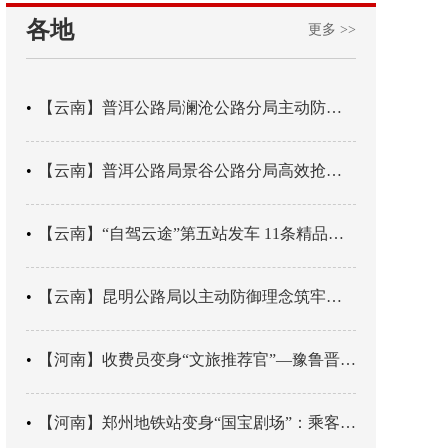
各地
更多 >>
【云南】普洱公路局澜沧公路分局主动防御成功处置214国道山体崩塌险情
【云南】普洱公路局景谷公路分局高效抢通紧急送医村路
【云南】“自驾云途”第五站发车 11条精品线路串起全域风光
【云南】昆明公路局以主动防御理念筑牢汛期安全防线
【河南】收费员变身“文旅推荐官”—豫鲁晋四地市交旅融合让游客一下高速就“入戏”
【河南】郑州地铁站变身“国宝剧场”：乘客刚出车厢，就“入戏”千年