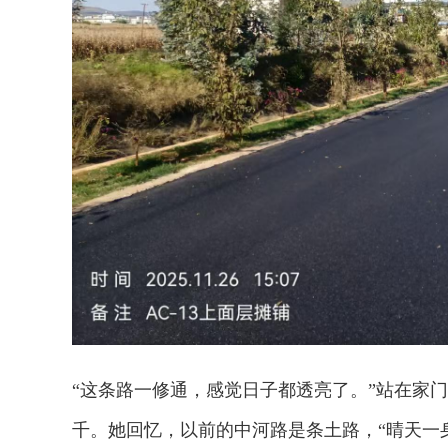
“这条路一修通，感觉日子都透亮了。”站在家
千。她回忆，以前的中河路是条土路，“晴天一