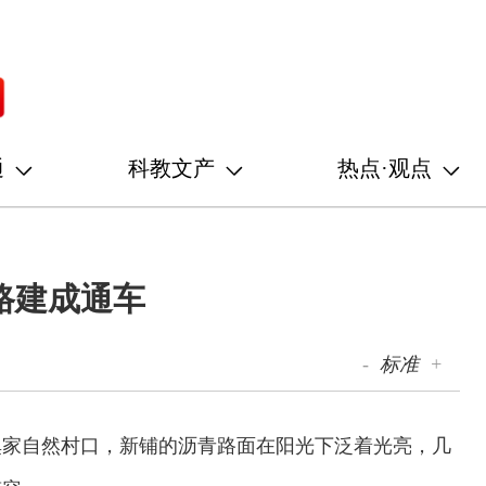
通
科教文产
热点·观点
路建成通车
-
标准
+
奚家自然村口，新铺的沥青路面在阳光下泛着光亮，几