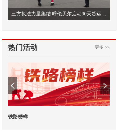
三方执法力量集结 呼伦贝尔启动90天货运车辆违法专项整治
热门活动
更多 >>
铁路榜样
2026年中