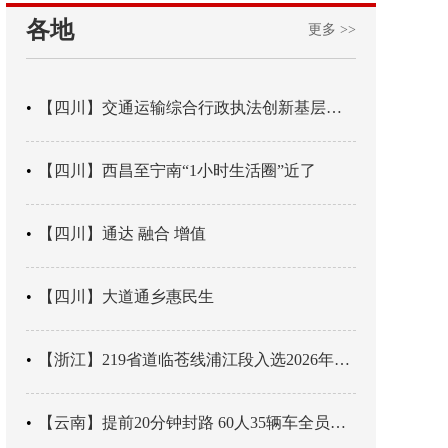
各地
更多 >>
【四川】交通运输综合行政执法创新基层辖区治理“4+3” 新模式
【四川】西昌至宁南“1小时生活圈”近了
【四川】通达 融合 增值
【四川】大道通乡惠民生
【浙江】219省道临苍线浦江段入选2026年度美丽公路项目展示交流活动名单
【云南】提前20分钟封路 60人35辆车全员平安