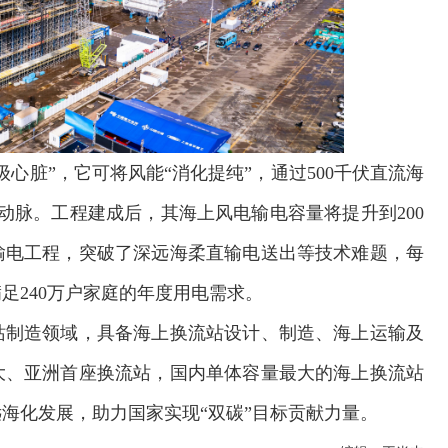
心脏”，它可将风能“消化提纯”，通过500千伏直流海
动脉。工程建成后，其海上风电输电容量将提升到200
输电工程，突破了深远海柔直输电送出等技术难题，每
足240万户家庭的年度用电需求。
站制造领域，具备海上换流站设计、制造、海上运输及
大、亚洲首座换流站，国内单体容量最大的海上换流站
交通运输执法“我是大队长”主题活动
海化发展，助力国家实现“双碳”目标贡献力量。