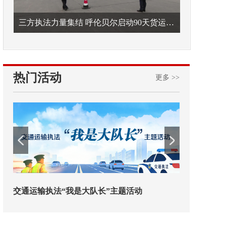
三方执法力量集结 呼伦贝尔启动90天货运车辆违法专项整治
热门活动
更多 >>
欢迎试用！中交报智能审校系统上线
铁路榜样