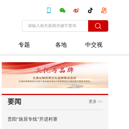
专题
各地
中交视
讯
要闻
更多 >>
贵阳“旅居专线”开进村寨