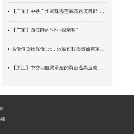
【广东】中铁广州局珠海莲鹤高速项目部“靶向施训”筑牢应急处置防线
【广东】西江畔的“小小探亲客”
高价值货物保价1元，运输过程损毁如何定责？
【浙江】中交四航局承建的甬台温高速改扩建工程台州南段TJ06标段恢复双向通行
42
链接