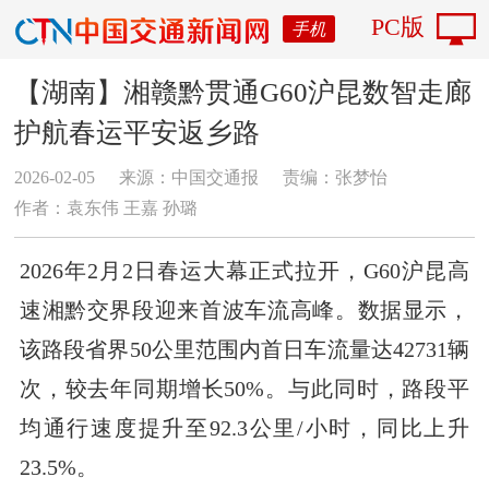
PC版
手机
【湖南】湘赣黔贯通G60沪昆数智走廊
护航春运平安返乡路
2026-02-05
来源：中国交通报
责编：张梦怡
作者：袁东伟 王嘉 孙璐
2026年2月2日春运大幕正式拉开，G60沪昆高
速湘黔交界段迎来首波车流高峰。数据显示，
该路段省界50公里范围内首日车流量达42731辆
次，较去年同期增长50%。与此同时，路段平
均通行速度提升至92.3公里/小时，同比上升
23.5%。