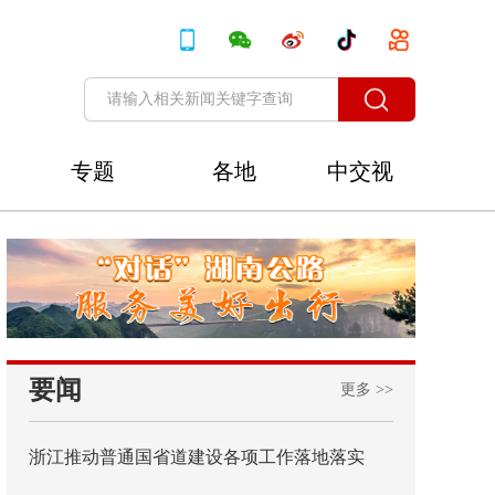
专题
各地
中交视
讯
要闻
更多 >>
浙江推动普通国省道建设各项工作落地落实