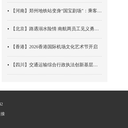
【河南】郑州地铁站变身“国宝剧场”：乘客刚出车厢，就“入戏”千年
【北京】路遇溺水险情 南航两员工见义勇为科学施救
【香港】2026香港国际机场文化艺术节开启
【四川】交通运输综合行政执法创新基层辖区治理“4+3” 新模式
42
链接