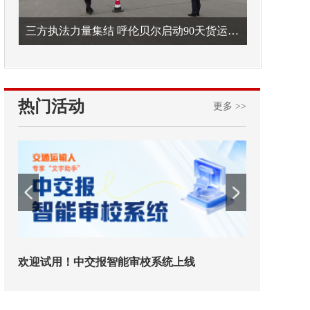
三方执法力量集结 呼伦贝尔启动90天货运车辆违法专项整治
热门活动
更多 >>
欢迎试用！中交报智能审校系统上线
铁路榜样