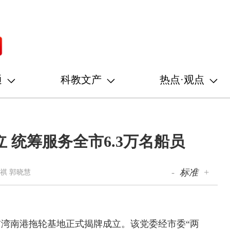
通
科教文产
热点·观点
 统筹服务全市6.3万名船员
-
标准
+
祺 郭晓慧
前湾南港拖轮基地正式揭牌成立。该党委经市委“两