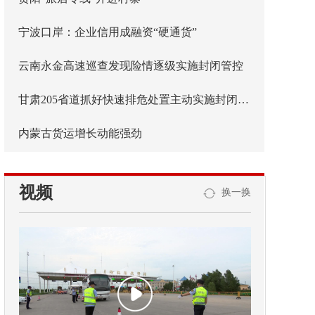
宁波口岸：企业信用成融资“硬通货”
云南永金高速巡查发现险情逐级实施封闭管控
甘肃205省道抓好快速排危处置主动实施封闭管控
内蒙古货运增长动能强劲
视频
换一换