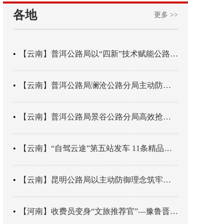
各地
更多 >>
【云南】普洱公路局以“四新”技术赋能公路养护
【云南】普洱公路局澜沧公路分局主动防御成功处置214国道山体崩塌险情
【云南】普洱公路局景谷公路分局高效抢通紧急送医村路
【云南】“自驾云途”第五站发车 11条精品线路串起全域风光
【云南】昆明公路局以主动防御理念筑牢汛期安全防线
【河南】收费员变身“文旅推荐官”—豫鲁晋四地市交旅融合让游客一下高速就“入戏”