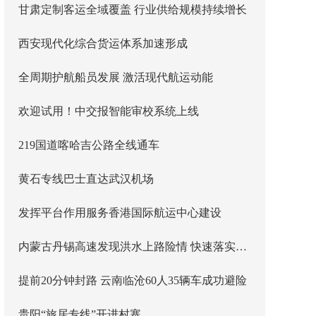
甘肃定制客运全域覆盖 行业供给规模持续增长
西安现代化综合货运体系加速形成
全周期护航船员发展 激活现代航运动能
欢迎试用！中交报智能审校系统上线
219国道喀哈吉公路全线通车
黄石专线巴士直达武汉机场
发挥平台作用服务香港国际航运中心建设
内蒙古丹锡高速发现洪水上路险情 快速落实主线封闭管控
提前20分钟封路 云南临沧60人35辆车成功避险
贵阳“旅居专线”开进村寨