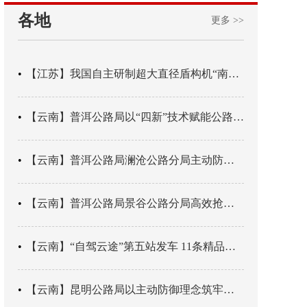
各地
更多 >>
【江苏】我国自主研制超大直径盾构机“南湖号”在常熟下线
【云南】普洱公路局以“四新”技术赋能公路养护
【云南】普洱公路局澜沧公路分局主动防御成功处置214国道山体崩塌险情
【云南】普洱公路局景谷公路分局高效抢通紧急送医村路
【云南】“自驾云途”第五站发车 11条精品线路串起全域风光
【云南】昆明公路局以主动防御理念筑牢汛期安全防线