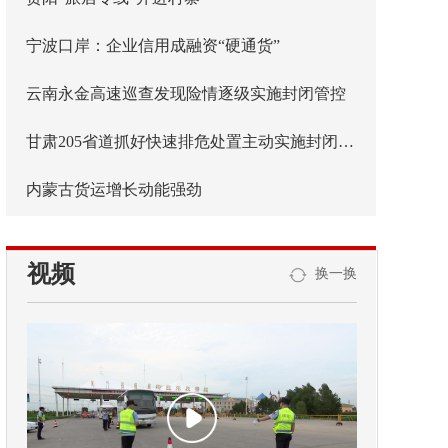
宁波口岸：企业信用成融资“硬通货”
云南永金高速巡查发现险情逐级实施封闭管控
甘肃205省道抓好快速排危处置主动实施封闭管控
内蒙古货运增长动能强劲
视频
换一换