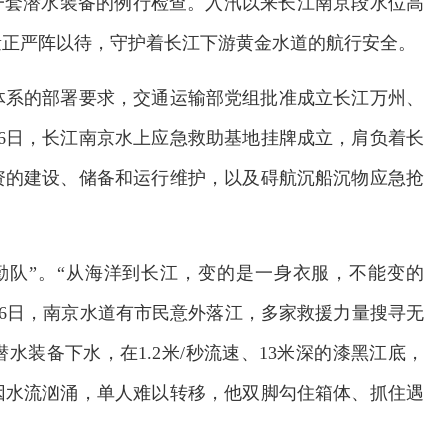
一套潜水装备的例行检查。入汛以来长江南京段水位高
量正严阵以待，守护着长江下游黄金水道的航行安全。
助体系的部署要求，交通运输部党组批准成立长江万州、
26日，长江南京水上应急救助基地挂牌成立，肩负着长
资的建设、储备和运行维护，以及碍航沉船沉物应急抢
特勤队”。“从海洋到长江，变的是一身衣服，不能变的
0月26日，南京水道有市民意外落江，多家救援力量搜寻无
装备下水，在1.2米/秒流速、13米深的漆黑江底，
因水流汹涌，单人难以转移，他双脚勾住箱体、抓住遇