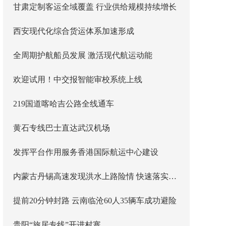
甘肃定制客运全域覆盖 行业供给规模持续增长
西安现代化综合货运体系加速形成
全周期护航船员发展 激活现代航运动能
欢迎试用！中交报智能审校系统上线
219国道喀哈吉公路全线通车
黄石专线巴士直达武汉机场
发挥平台作用服务香港国际航运中心建设
内蒙古丹锡高速发现洪水上路险情 快速落实主线封闭管控
提前20分钟封路 云南临沧60人35辆车成功避险
贵阳“旅居专线”开进村寨