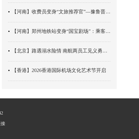
【河南】收费员变身“文旅推荐官”—豫鲁晋四地市交旅融合让游客一下高速就“入戏”
【河南】郑州地铁站变身“国宝剧场”：乘客刚出车厢，就“入戏”千年
【北京】路遇溺水险情 南航两员工见义勇为科学施救
【香港】2026香港国际机场文化艺术节开启
42
链接