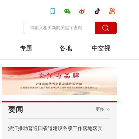
专题
各地
中交视
讯
要闻
更多 >>
浙江推动普通国省道建设各项工作落地落实