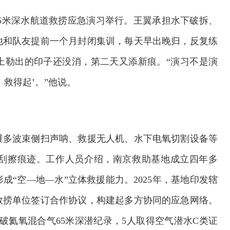
.5米深水航道救捞应急演习举行。王翼承担水下破拆、
他和队友提前一个月封闭集训，每天早出晚归，反复练
上勒出的印子还没消，第二天又添新痕。“演习不是演
救得起’。”他说。
维多波束侧扫声呐、救援无人机、水下电氧切割设备等
刮擦痕迹。工作人员介绍，南京救助基地成立四年多
“空—地—水”立体救援能力。2025年，基地印发辖
救捞单位签订合作协议，构建起多方协同的应急网络。
破氦氧混合气65米深潜纪录，5人取得空气潜水C类证