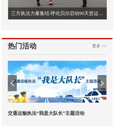
三方执法力量集结 呼伦贝尔启动90天货运车辆违法专项整治
热门活动
更多 >>
欢迎试用！中交报智能审校系统上线
铁路榜样