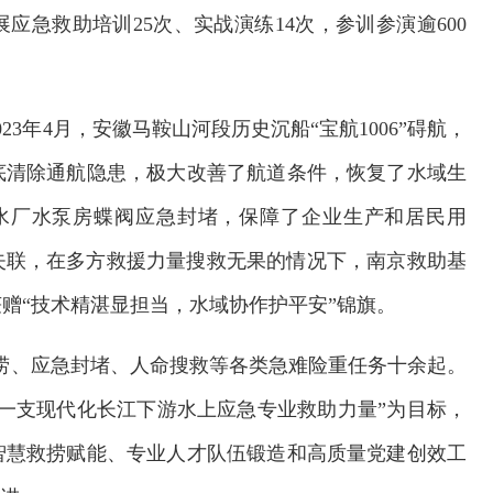
展应急救助培训25次、实战演练14次，参训参演逾600
3年4月，安徽马鞍山河段历史沉船“宝航1006”碍航，
底清除通航隐患，极大改善了航道条件，恢复了水域生
纤水厂水泵房蝶阀应急封堵，保障了企业生产和居民用
员失联，在多方救援力量搜救无果的情况下，南京救助基
赠“技术精湛显担当，水域协作护平安”锦旗。
打捞、应急封堵、人命搜救等各类急难险重任务十余起。
一支现代化长江下游水上应急专业救助力量”为目标，
交通运输执法“我是大队长”主题活动
智慧救捞赋能、专业人才队伍锻造和高质量党建创效工