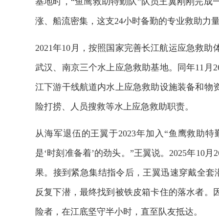
基地时，“鱼鹰救助特勤队”队员王翼刚刚完成
涨、船流密集，这支24小时备勤的专业救助力
2021年10月，按照国家完善长江航运应急救
武汉、南京三个水上应急救助基地。同年11月
江下游干线航道内水上应急救助设施装备和物
险打捞、人员搜救等水上应急救助职责。
从海军退伍的王翼于2023年加入“鱼鹰救助
是‘时刻准备着’的劲头。”王翼说。2025年1
果。接到紧急集结指令后，王翼迅速穿戴全套潜水
反复下潜，最终找到被铁皮箱卡住的落水者。
险者，在江底坚守半小时，直至队友抵达。