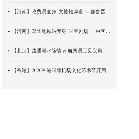
【河南】收费员变身“文旅推荐官”—豫鲁晋四地市交旅融合让游客一下高速就“入戏”
【河南】郑州地铁站变身“国宝剧场”：乘客刚出车厢，就“入戏”千年
【北京】路遇溺水险情 南航两员工见义勇为科学施救
【香港】2026香港国际机场文化艺术节开启