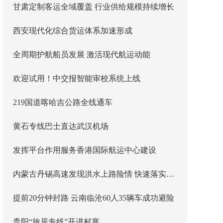
甘肃定制客运全域覆盖 行业供给规模持续增长
西安现代化综合货运体系加速形成
全周期护航船员发展 激活现代航运动能
欢迎试用！中交报智能审校系统上线
219国道喀哈吉公路全线通车
黄石专线巴士直达武汉机场
发挥平台作用服务香港国际航运中心建设
内蒙古丹锡高速发现洪水上路险情 快速落实主线封闭管控
提前20分钟封路 云南临沧60人35辆车成功避险
贵阳“旅居专线”开进村寨