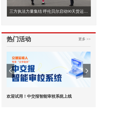
三方执法力量集结 呼伦贝尔启动90天货运车辆违法专项整治
热门活动
更多 >>
欢迎试用！中交报智能审校系统上线
铁路榜样