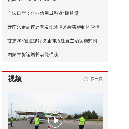
宁波口岸：企业信用成融资“硬通货”
云南永金高速巡查发现险情逐级实施封闭管控
甘肃205省道抓好快速排危处置主动实施封闭管控
内蒙古货运增长动能强劲
视频
换一换