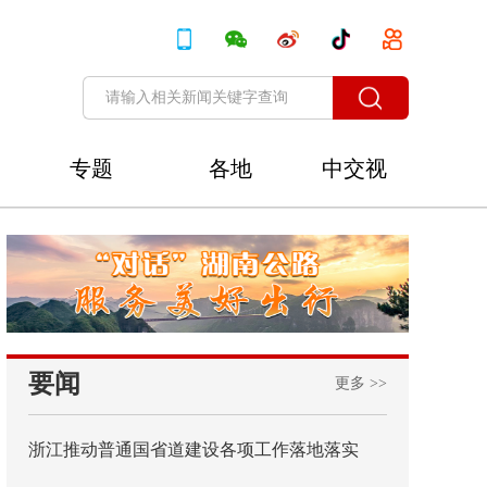
专题
各地
中交视
讯
要闻
更多 >>
浙江推动普通国省道建设各项工作落地落实