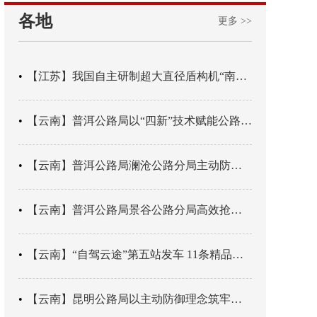
各地
更多 >>
【江苏】我国自主研制超大直径盾构机“南湖号”在常熟下线
【云南】普洱公路局以“四新”技术赋能公路养护
【云南】普洱公路局澜沧公路分局主动防御成功处置214国道山体崩塌险情
【云南】普洱公路局景谷公路分局高效抢通紧急送医村路
【云南】“自驾云途”第五站发车 11条精品线路串起全域风光
【云南】昆明公路局以主动防御理念筑牢汛期安全防线