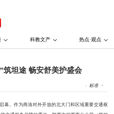
通
科教文产
热点·观点
”筑坦途 畅安舒美护盛会
-
标准
+
期启幕。作为商洛对外开放的北大门和区域重要交通枢