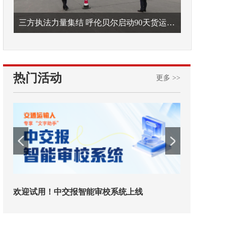
三方执法力量集结 呼伦贝尔启动90天货运车辆违法专项整治
热门活动
更多 >>
欢迎试用！中交报智能审校系统上线
铁路榜样