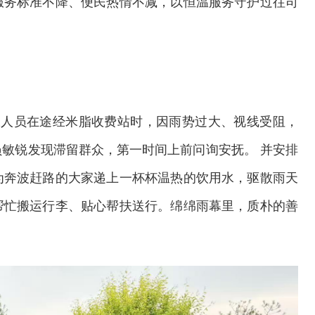
服务标准不降、便民热情不减，以恒温服务守护过往司
工人员在途经米脂收费站时，因雨势过大、视线受阻，
敏锐发现滞留群众，第一时间上前问询安抚。 并安排
为奔波赶路的大家递上一杯杯温热的饮用水，驱散雨天
帮忙搬运行李、贴心帮扶送行。绵绵雨幕里，质朴的善