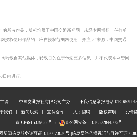
网” 的所有作品，版权均属于中国交通新闻网，未经本网授权，任何单
网授权使用作品的，应在授权范围内使用，并注明“来源：中国交通
作品，均转载自其他媒体，转载目的在于传递更多信息，并不代表本网赞同
0日内进行。
主管
中国交通报社有限公司主办
不良信息举报电话 010-652996
于我们 |
新闻线索 |
宣传合作 |
人才招聘 |
版权声明 |
友情
京ICP备15039022号-5
|
京公网安备 11010502044506号
新闻信息服务许可证10120170030号 |
信息网络传播视听节目许可证01083