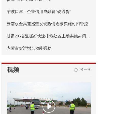
宁波口岸：企业信用成融资“硬通货”
云南永金高速巡查发现险情逐级实施封闭管控
甘肃205省道抓好快速排危处置主动实施封闭管控
内蒙古货运增长动能强劲
视频
换一换