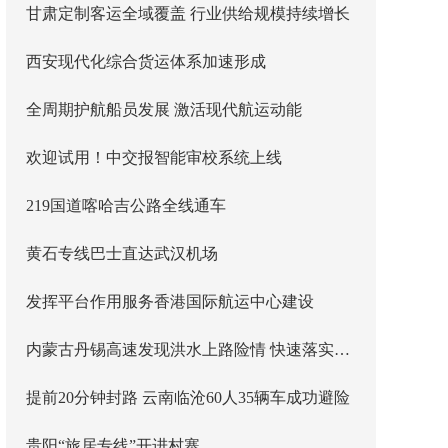
甘肃定制客运全域覆盖 行业供给规模持续增长
西安现代化综合货运体系加速形成
全周期护航船员发展 激活现代航运动能
欢迎试用！中交报智能审校系统上线
219国道喀哈吉公路全线通车
黄石专线巴士直达武汉机场
发挥平台作用服务香港国际航运中心建设
内蒙古丹锡高速发现洪水上路险情 快速落实主线封闭管控
提前20分钟封路 云南临沧60人35辆车成功避险
贵阳“旅居专线”开进村寨