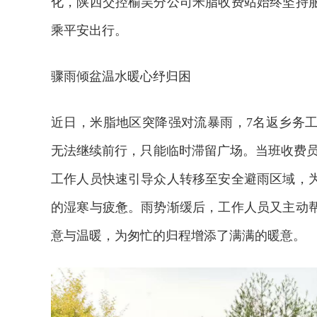
化，陕西交控榆吴分公司米脂收费站始终坚持
乘平安出行。
骤雨倾盆温水暖心纾归困
近日，米脂地区突降强对流暴雨，7名返乡务
无法继续前行，只能临时滞留广场。当班收费员
工作人员快速引导众人转移至安全避雨区域，
的湿寒与疲惫。雨势渐缓后，工作人员又主动
意与温暖，为匆忙的归程增添了满满的暖意。