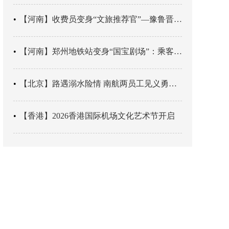
【河南】收费员变身“文旅推荐官”—豫鲁晋四地市交旅融合让游客一下高速就“入戏”
【河南】郑州地铁站变身“国宝剧场”：乘客刚出车厢，就“入戏”千年
【北京】路遇溺水险情 南航两员工见义勇为科学施救
【香港】2026香港国际机场文化艺术节开启