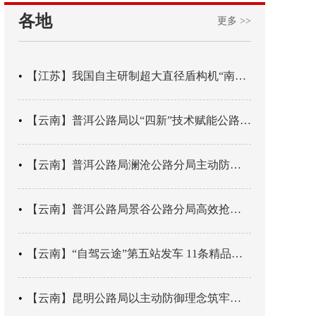
各地
更多 >>
【江苏】我国自主研制超大直径盾构机“南湖号”在常熟下线
【云南】普洱公路局以“四新”技术赋能公路养护
【云南】普洱公路局澜沧公路分局主动防御成功处置214国道山体崩塌险情
【云南】普洱公路局景谷公路分局高效抢通紧急送医村路
【云南】“自驾云途”第五站发车 11条精品线路串起全域风光
【云南】昆明公路局以主动防御理念筑牢汛期安全防线