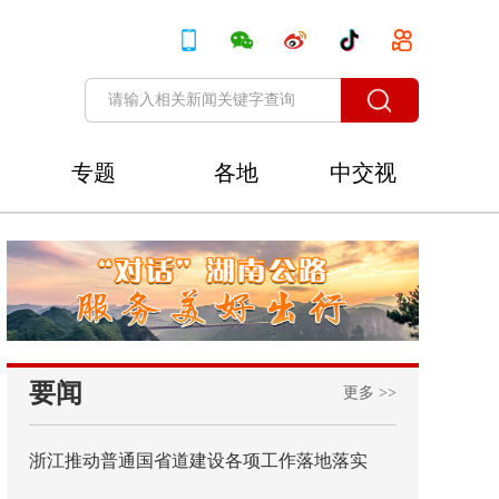
专题
各地
中交视
讯
要闻
更多 >>
浙江推动普通国省道建设各项工作落地落实