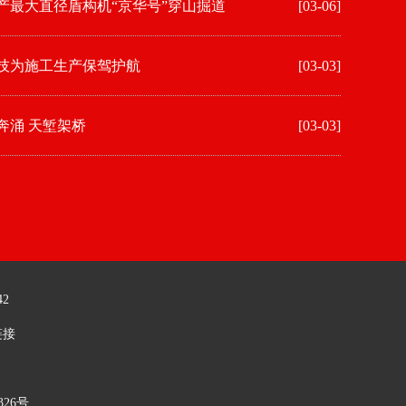
产最大直径盾构机“京华号”穿山掘道
[03-06]
技为施工生产保驾护航
[03-03]
奔涌 天堑架桥
[03-03]
42
链接
26号