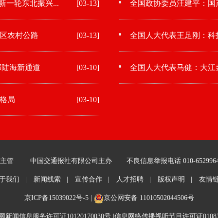
一轮东北振兴...
[03-13]
全国政协委员汪建平：国
区农村公路
[03-13]
全国人大代表王足刚：科
部陆海新通道
[03-10]
全国人大代表马健：大江
格局
[03-10]
主管
中国交通报社有限公司主办
不良信息举报电话 010-652996
于我们 |
新闻线索 |
宣传合作 |
人才招聘 |
版权声明 |
友情
京ICP备15039022号-5
|
京公网安备 11010502044506号
新闻信息服务许可证10120170030号 |
信息网络传播视听节目许可证01083