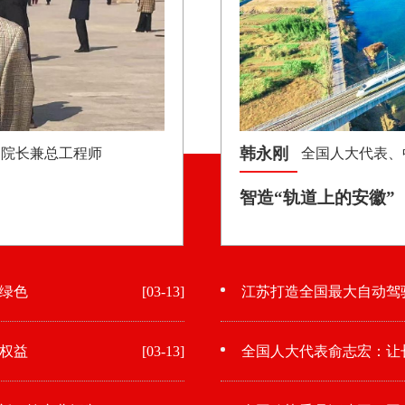
韩永刚
副院长兼总工程师
全国人大代表、
智造“轨道上的安徽”
绿色
[03-13]
江苏打造全国最大自动驾
权益
[03-13]
全国人大代表俞志宏：让