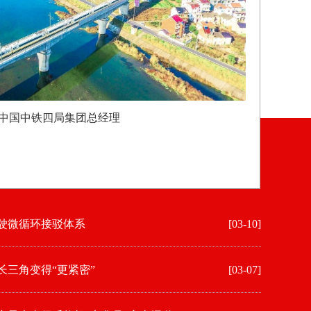
中国中铁四局集团总经理
驶微循环接驳体系
[03-10]
长三角变得“更紧密”
[03-07]