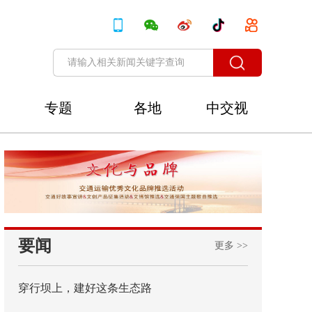
专题
各地
中交视
讯
要闻
更多 >>
穿行坝上，建好这条生态路