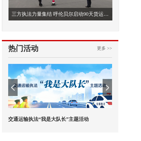
三方执法力量集结 呼伦贝尔启动90天货运车辆违法专项整治
热门活动
更多 >>
输执法“我是大队长”主题活动
欢迎试用！中交报智能