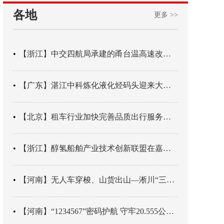
各地
更多 >>
【浙江】中交四航局承建的甬台温高速改扩建工程台州南段TJ06标段恢复双向通行
【广东】湛江中科炼化液化烃码头迎来大型外贸液化气船首靠
【北京】租车行业加快完善品质出行服务网络
【浙江】醇氢船舶产业技术创新联盟在嘉兴成立
【河南】​无人车穿梭、山货出山—淅川“三级跳”跳出乡村振兴新速度
【河南】“1234567”密码护航 守牢20.555公里山区高速汛期安全