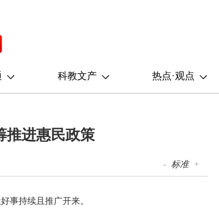
通
科教文产
热点·观点
筹推进惠民政策
-
标准
+
让好事持续且推广开来。