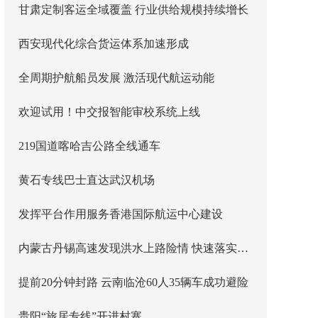
甘肃定制客运全域覆盖 行业供给规模持续增长
西安现代化综合货运体系加速形成
全周期护航船员发展 激活现代航运动能
欢迎试用！中交报智能审校系统上线
219国道喀哈吉公路全线通车
黄石专线巴士直达武汉机场
发挥平台作用服务香港国际航运中心建设
内蒙古丹锡高速发现洪水上路险情 快速落实主线封闭管控
提前20分钟封路 云南临沧60人35辆车成功避险
贵阳“旅居专线”开进村寨