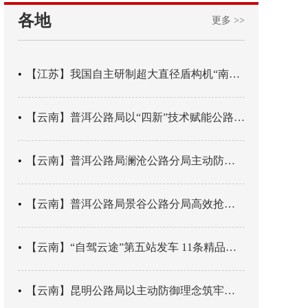
各地
更多 >>
【江苏】我国自主研制超大直径盾构机“南湖号”在常熟下线
【云南】普洱公路局以“四新”技术赋能公路养护
【云南】普洱公路局澜沧公路分局主动防御成功处置214国道山体崩塌险情
【云南】普洱公路局景谷公路分局高效抢通紧急送医村路
【云南】“自驾云途”第五站发车 11条精品线路串起全域风光
【云南】昆明公路局以主动防御理念筑牢汛期安全防线