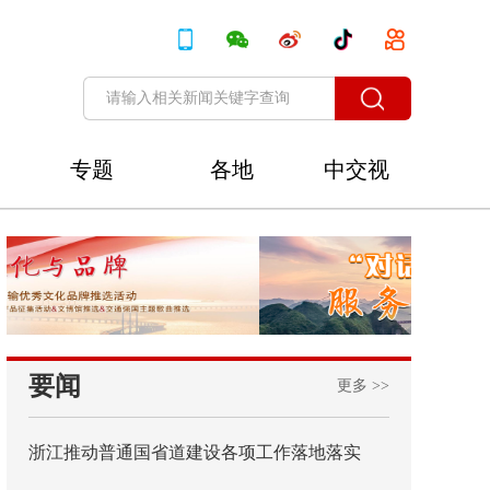
专题
各地
中交视
讯
要闻
更多 >>
浙江推动普通国省道建设各项工作落地落实