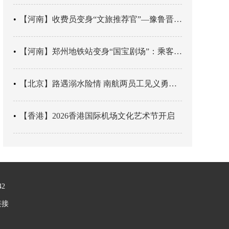
【河南】收费员变身“文旅推荐官”—豫鲁晋四地市交旅融合让游客一下高速就“入戏”
【河南】郑州地铁站变身“国宝剧场”：乘客刚出车厢，就“入戏”千年
【北京】路遇溺水险情 南航两员工见义勇为科学施救
【香港】2026香港国际机场文化艺术节开启
42
链接