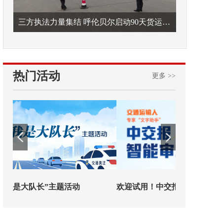
三方执法力量集结 呼伦贝尔启动90天货运车辆违法专项整治
热门活动
更多 >>
欢迎试用！中交报智能审校系统上线
铁路榜样