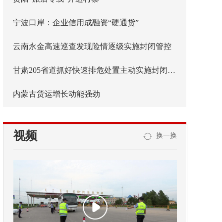
宁波口岸：企业信用成融资“硬通货”
云南永金高速巡查发现险情逐级实施封闭管控
甘肃205省道抓好快速排危处置主动实施封闭管控
内蒙古货运增长动能强劲
视频
换一换