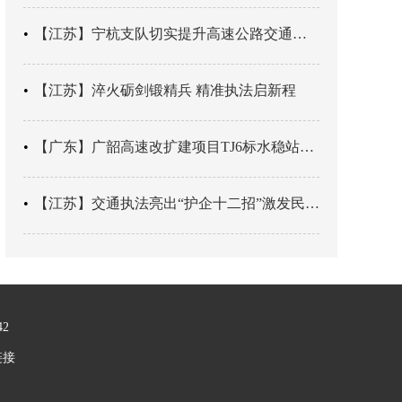
【江苏】宁杭支队切实提升高速公路交通安全水平
【江苏】淬火砺剑锻精兵 精准执法启新程
【广东】广韶高速改扩建项目TJ6标水稳站底基层试验段施工顺利完成
【江苏】交通执法亮出“护企十二招”激发民企活力
42
链接