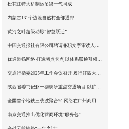
松花江特大桥制运吊梁一气呵成
内蒙古131个边境自然村全部通邮
黄河之畔超级动脉“智慧跃迁”
中国交通报社有限公司聘请兼职文字审读人员信息公告
优通道畅网络 打通堵点卡点 以体系联通引领新时代内河水运高质量发展
交通行指委2025年工作会议召开 履行好四大职能助力交通运输职业教育高质量发展
陕西省委书记赵一德调研重点交通项目 以扩大有效投资牵引建设现代综合交通体系
全国首个地铁三载波聚合5G网络在广州商用落地
南京交通推出优化营商环境“服务包”
奋战云岭铁路“一年之计”