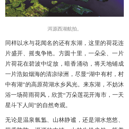
洱源西湖航拍。
同样以水与花闻名的还有东湖，这里的荷花连
片盛开、摇曳争艳。方圆十里，一朵朵、一片
片荷花在碧波中绽放，暗香涌动，将天地铺成
一片浩如烟海的清凉绿洲，尽显“湖中有村，村
中有湖”的高原荷湖水乡风光。来东湖，不妨沐
浴一场荷雨荷风，欣赏“万朵莲花开海市，一天
星斗下人间”的自然奇观。
无论是温泉氤氲、山林静谧，还是湖水悠悠、