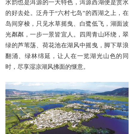
水韵也是洱源的一大特色，洱源西湖便是赏水
的好去处。泛舟于“六村七岛”的西湖之上，在
岛间穿梭，只见水草摇曳、白鹭低飞，湖面波
光粼粼，一步一景皆宜人。四周青山环绕，翠
绿的芦苇荡、荷花池在湖风中摇曳，脚下草浪
翻涌、绿林绵延，让人在一览湖光山色的同
时，尽享湿凉湖风拂面的惬意。