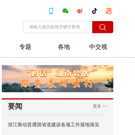
专题
各地
中交视
讯
要闻
更多 >>
浙江推动普通国省道建设各项工作落地落实