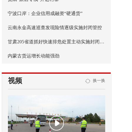
宁波口岸：企业信用成融资“硬通货”
云南永金高速巡查发现险情逐级实施封闭管控
甘肃205省道抓好快速排危处置主动实施封闭管控
内蒙古货运增长动能强劲
视频
换一换