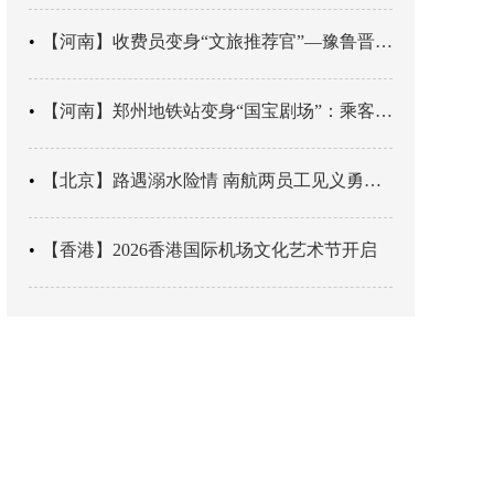
【河南】收费员变身“文旅推荐官”—豫鲁晋四地市交旅融合让游客一下高速就“入戏”
【河南】郑州地铁站变身“国宝剧场”：乘客刚出车厢，就“入戏”千年
【北京】路遇溺水险情 南航两员工见义勇为科学施救
【香港】2026香港国际机场文化艺术节开启