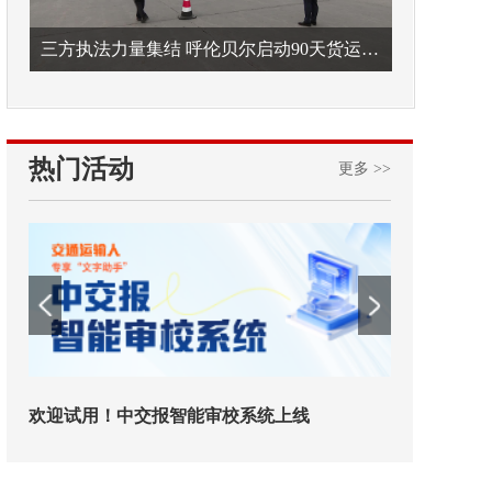
三方执法力量集结 呼伦贝尔启动90天货运车辆违法专项整治
热门活动
更多 >>
铁路榜样
2026年中