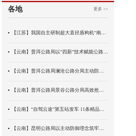
各地
更多 >>
【江苏】我国自主研制超大直径盾构机“南湖号”在常熟下线
【云南】普洱公路局以“四新”技术赋能公路养护
【云南】普洱公路局澜沧公路分局主动防御成功处置214国道山体崩塌险情
【云南】普洱公路局景谷公路分局高效抢通紧急送医村路
【云南】“自驾云途”第五站发车 11条精品线路串起全域风光
【云南】昆明公路局以主动防御理念筑牢汛期安全防线