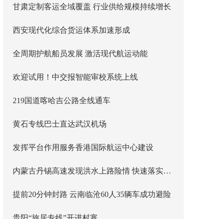
甘肃定制客运全域覆盖 行业供给规模持续增长
西安现代化综合货运体系加速形成
全周期护航船员发展 激活现代航运动能
欢迎试用！中交报智能审校系统上线
219国道喀哈吉公路全线通车
黄石专线巴士直达武汉机场
发挥平台作用服务香港国际航运中心建设
内蒙古丹锡高速发现洪水上路险情 快速落实主线封闭管控
提前20分钟封路 云南临沧60人35辆车成功避险
贵阳“旅居专线”开进村寨