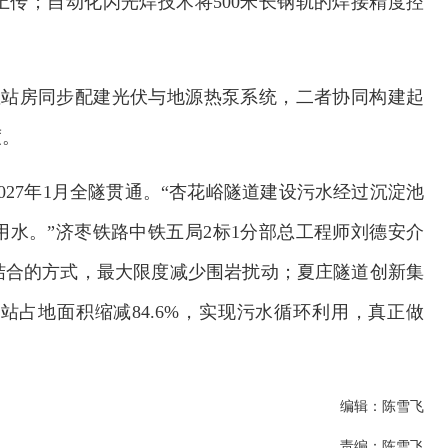
传；自动化闪光焊技术将500米长钢轨的焊接精度控
座站房同步配建光伏与地源热泵系统，二者协同构建起
度。
27年1月全隧贯通。“杏花峪隧道建设污水经过沉淀池
水。”济枣铁路中铁五局2标1分部总工程师刘德安介
结合的方式，最大限度减少围岩扰动；夏庄隧道创新集
占地面积缩减84.6%，实现污水循环利用，真正做
编辑：陈雪飞
责编：陈雪飞