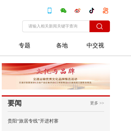
专题
各地
中交视
讯
要闻
更多 >>
贵阳“旅居专线”开进村寨