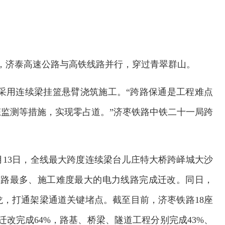
眺，济泰高速公路与高铁线路并行，穿过青翠群山。
7省道采用连续梁挂篮悬臂浇筑施工。“跨路保通是工程难点
监测等措施，实现零占道。”济枣铁路中铁二十一局跨
月13日，全线最大跨度连续梁台儿庄特大桥跨峄城大沙
公路最多、施工难度最大的电力线路完成迁改。同日，
欢迎试用！中交报智能审校系统上线
，打通架梁通道关键堵点。截至目前，济枣铁路18座
迁改完成64%，路基、桥梁、隧道工程分别完成43%、