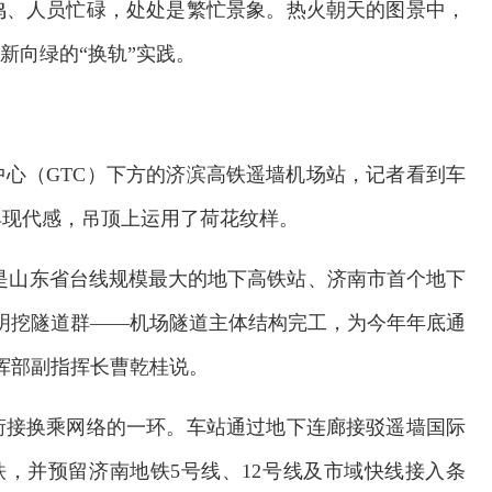
鸣、人员忙碌，处处是繁忙景象。热火朝天的图景中，
新向绿的“换轨”实践。
心（GTC）下方的济滨高铁遥墙机场站，记者看到车
具现代感，吊顶上运用了荷花纹样。
，是山东省台线规模最大的地下高铁站、济南市首个地下
明挖隧道群——机场隧道主体结构完工，为今年年底通
挥部副指挥长曹乾桂说。
衔接换乘网络的一环。车站通过地下连廊接驳遥墙国际
铁，并预留济南地铁5号线、12号线及市域快线接入条