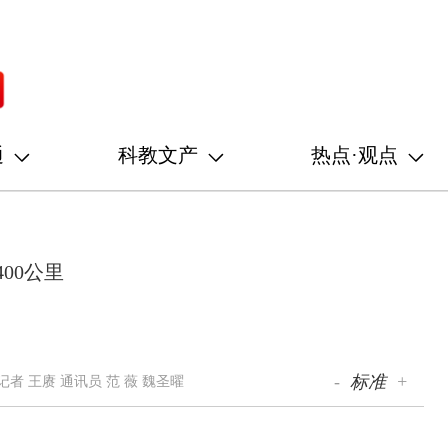
通
科教文产
热点·观点
00公里
-
标准
+
者 王赓 通讯员 范 薇 魏圣曜