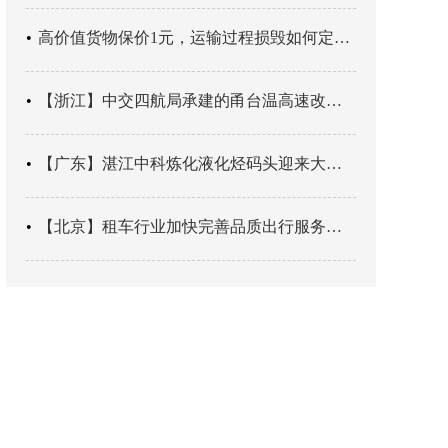
高价值货物保价1元，运输过程损毁如何定责？
【浙江】中交四航局承建的甬台温高速改扩建工程台州南段TJ06标段恢复双向通行
【广东】湛江中科炼化液化烃码头迎来大型外贸液化气船首靠
【北京】租车行业加快完善品质出行服务网络