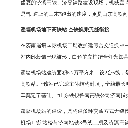
盛夏的济滨高铁、济枣铁路建设现场，机械轰
是“轨道上的山东”跑出的速度，更是山东高铁向
遥墙机场地下高铁站 空铁换乘无缝衔接
在济南遥墙国际机场二期改扩建综合交通换乘中
站内部装饰已现雏形，白色的立柱结合灯光颇
遥墙机场站建筑面积5.7万平方米，设2台6线
高铁站。“该站已完成主体结构封顶，全线最长
车奠定了基础。”山东铁投鲁南高铁公司济南指
遥墙机场站的建设，是构建多种交通方式无缝
机场T2航站楼与济南地铁3号线二期及济滨高