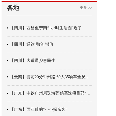
各地
更多 >>
【四川】西昌至宁南“1小时生活圈”近了
【四川】通达 融合 增值
【四川】大道通乡惠民生
【云南】提前20分钟封路 60人35辆车全员平安
【广东】中铁广州局珠海莲鹤高速项目部“靶向施训”筑牢应急处置防线
【广东】西江畔的“小小探亲客”