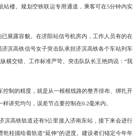
1航站楼。规划空铁联运专用通道，乘客可在5分钟内实
均已展露容貌。在济阳站信号机房内，工作人员有的在
局济滨高铁信号女子突击队承担济滨高铁各个车站列车
纵横交错、工作标准严苛。突击队队长王艳鸽说：“我
车控制的精度，就是从一根根线路的整齐排布、绑扎开
样讲究均匀，误差节点要控制在0.2毫米内。
济滨高铁轨道还有9公里接入济南东站，接下来会进行
曹乾桂描绘着轨道“延伸”的进度。建设者们锚定今年年