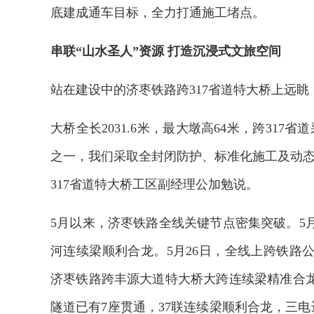
底建成通车目标，全力打通施工堵点。
串联“山水圣人”资源 打造沉浸式文旅空间
站在建设中的济枣铁路跨317省道特大桥上远
大桥全长2031.6米，最大墩高64米，跨31
之一，我们采取全封闭防护、标准化施工及动态
317省道特大桥工区副经理公加勉说。
5月以来，济枣铁路全线关键节点密集突破。5
河连续梁顺利合龙。5月26日，全线上跨铁路
济枣铁路跨丰源大道特大桥大跨连续梁精准合龙
隧道已有7座贯通，37联连续梁顺利合龙，三电