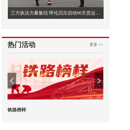
三方执法力量集结 呼伦贝尔启动90天货运车辆违法专项整治
热门活动
更多 >>
铁路榜样
2026年中