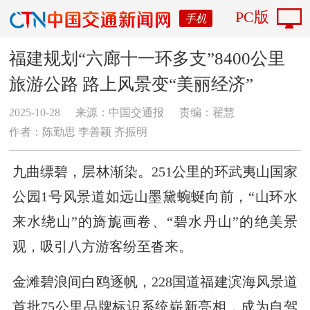
PC版
手机
福建规划“六廊十一环多支”8400公里
旅游公路 路上风景变“美丽经济”
2025-10-28
来源：中国交通报
责编：翟慧
作者：陈勤思 李善颖 齐振明
九曲缥碧，层林渐染。251公里的环武夷山国家
公园1号风景道如远山墨黛蜿蜒向前，“山环水
来水绕山”的旖旎画卷、“碧水丹山”的绝美景
观，吸引八方游客纷至沓来。
金滩碧浪间白鸥逐帆，228国道福建滨海风景道
首批75公里品牌标识系统崭新亮相，成为自驾