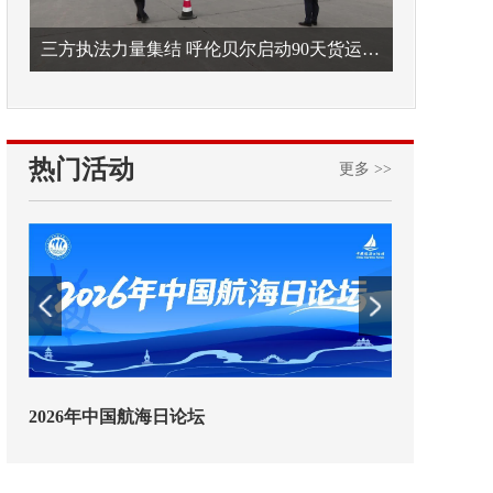
三方执法力量集结 呼伦贝尔启动90天货运车辆违法专项整治
热门活动
更多 >>
交通运输执法“我是大队长”主题活动
欢迎试