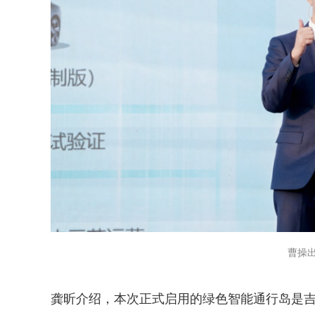
曹操出
试用！中交报智能审校系统上线
铁路榜样
龚昕介绍，本次正式启用的绿色智能通行岛是吉