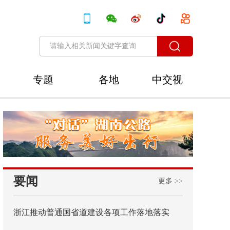
专题
各地
中交视
讯
要闻
更多 >>
浙江推动普通国省道建设各项工作落地落实