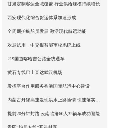
甘肃定制客运全域覆盖 行业供给规模持续增长
西安现代化综合货运体系加速形成
全周期护航船员发展 激活现代航运动能
欢迎试用！中交报智能审校系统上线
219国道喀哈吉公路全线通车
黄石专线巴士直达武汉机场
发挥平台作用服务香港国际航运中心建设
内蒙古丹锡高速发现洪水上路险情 快速落实主线封闭管控
提前20分钟封路 云南临沧60人35辆车成功避险
贵阳“旅居专线”开进村寨