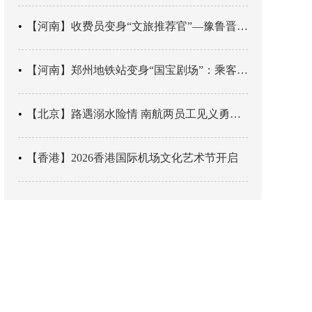
【河南】收费员变身“文旅推荐官”—豫鲁晋四地市交旅融合让游客一下高速就“入戏”
【河南】郑州地铁站变身“国宝剧场”：乘客刚出车厢，就“入戏”千年
【北京】路遇溺水险情 南航两员工见义勇为科学施救
【香港】2026香港国际机场文化艺术节开启