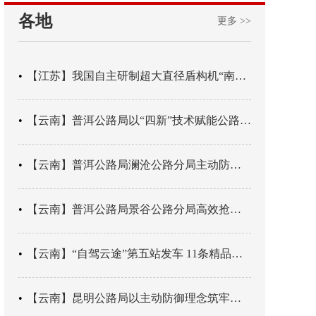
各地
更多 >>
【江苏】我国自主研制超大直径盾构机“南湖号”在常熟下线
【云南】普洱公路局以“四新”技术赋能公路养护
【云南】普洱公路局澜沧公路分局主动防御成功处置214国道山体崩塌险情
【云南】普洱公路局景谷公路分局高效抢通紧急送医村路
【云南】“自驾云途”第五站发车 11条精品线路串起全域风光
【云南】昆明公路局以主动防御理念筑牢汛期安全防线