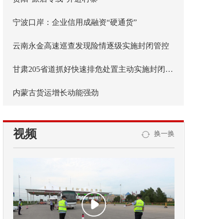
宁波口岸：企业信用成融资“硬通货”
云南永金高速巡查发现险情逐级实施封闭管控
甘肃205省道抓好快速排危处置主动实施封闭管控
内蒙古货运增长动能强劲
视频
换一换