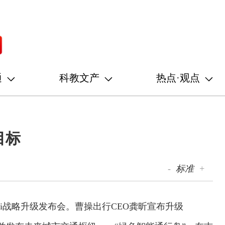
通
科教文产
热点·观点
目标
-
标准
+
axi战略升级发布会。曹操出行CEO龚昕宣布升级