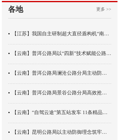
各地
更多 >>
【江苏】我国自主研制超大直径盾构机“南湖号”在常熟下线
【云南】普洱公路局以“四新”技术赋能公路养护
【云南】普洱公路局澜沧公路分局主动防御成功处置214国道山体崩塌险情
【云南】普洱公路局景谷公路分局高效抢通紧急送医村路
【云南】“自驾云途”第五站发车 11条精品线路串起全域风光
【云南】昆明公路局以主动防御理念筑牢汛期安全防线