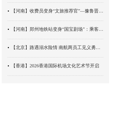
【河南】收费员变身“文旅推荐官”—豫鲁晋四地市交旅融合让游客一下高速就“入戏”
【河南】郑州地铁站变身“国宝剧场”：乘客刚出车厢，就“入戏”千年
【北京】路遇溺水险情 南航两员工见义勇为科学施救
【香港】2026香港国际机场文化艺术节开启