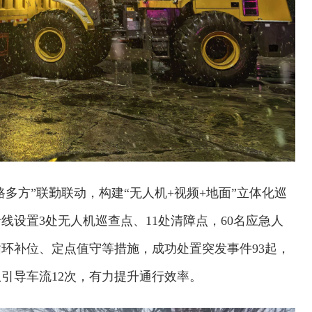
路多方”联勤联动，构建“无人机+视频+地面”立体化巡
设置3处无人机巡查点、11处清障点，60名应急人
循环补位、定点值守等措施，成功处置突发事件93起，
队引导车流12次，有力提升通行效率。