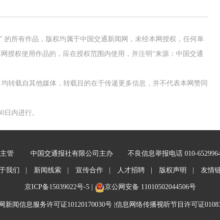
网” 的所有作品，版权均属于中国交通新闻网，未经本网授权，任何单
网授权使用作品的，应在授权范围内使用，并注明“来源：中国交通
作品，均转载自其他媒体，转载目的在于传递更多信息，并不代表本网赞同
0日内进行。
主管
中国交通报社有限公司主办
不良信息举报电话 010-652996
于我们 |
新闻线索 |
宣传合作 |
人才招聘 |
版权声明 |
友情
京ICP备15039022号-5
|
京公网安备 11010502044506号
新闻信息服务许可证10120170030号 |
信息网络传播视听节目许可证01083