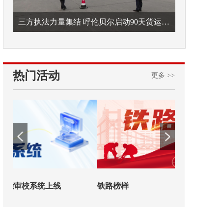
三方执法力量集结 呼伦贝尔启动90天货运车辆违法专项整治
热门活动
更多 >>
铁路榜样
2026年中