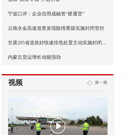
宁波口岸：企业信用成融资“硬通货”
云南永金高速巡查发现险情逐级实施封闭管控
甘肃205省道抓好快速排危处置主动实施封闭管控
内蒙古货运增长动能强劲
视频
换一换