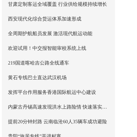
甘肃定制客运全域覆盖 行业供给规模持续增长
西安现代化综合货运体系加速形成
全周期护航船员发展 激活现代航运动能
欢迎试用！中交报智能审校系统上线
219国道喀哈吉公路全线通车
黄石专线巴士直达武汉机场
发挥平台作用服务香港国际航运中心建设
内蒙古丹锡高速发现洪水上路险情 快速落实主线封闭管控
提前20分钟封路 云南临沧60人35辆车成功避险
贵阳“旅居专线”开进村寨