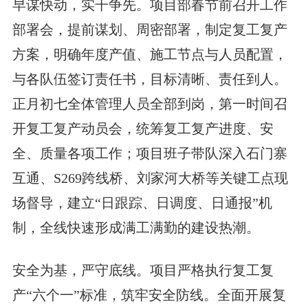
早谋快动，实干争先。项目部春节前召开工作
部署会，提前谋划、周密部署，制定复工复产
方案，明确年度产值、施工节点与人员配置，
与各队伍签订责任书，目标清晰、责任到人。
正月初七全体管理人员全部到岗，第一时间召
开复工复产动员会，统筹复工复产进度、安
全、质量各项工作；项目班子带队深入石门寨
互通、S269跨线桥、刘家河大桥等关键工点现
场督导，建立“日跟踪、日调度、日通报”机
制，全线快速形成满工满勤的建设热潮。
安全为基，严守底线。项目严格执行复工复
产“六个一”标准，筑牢安全防线。全面开展复