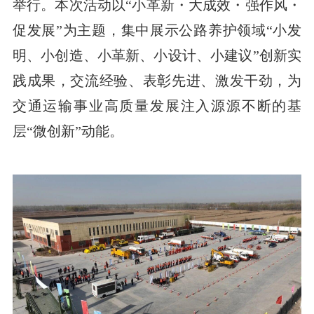
举行。本次活动以“小革新・大成效・强作风・
促发展”为主题，集中展示公路养护领域“小发
明、小创造、小革新、小设计、小建议”创新实
践成果，交流经验、表彰先进、激发干劲，为
交通运输事业高质量发展注入源源不断的基
层“微创新”动能。