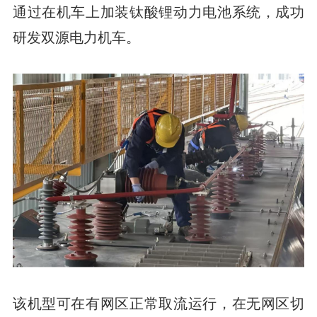
通过在机车上加装钛酸锂动力电池系统，成功
研发双源电力机车。
该机型可在有网区正常取流运行，在无网区切