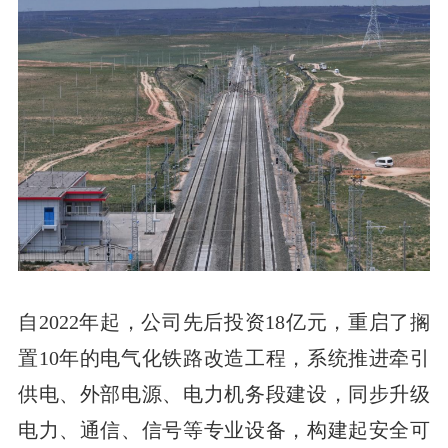
自2022年起，公司先后投资18亿元，重启了搁
置10年的电气化铁路改造工程，系统推进牵引
供电、外部电源、电力机务段建设，同步升级
电力、通信、信号等专业设备，构建起安全可