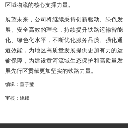
区域物流的核心支撑力量。
展望未来，公司将继续秉持创新驱动、绿色发
展、安全高效的理念，持续提升铁路运输智能
化、绿色化水平，不断优化服务品质、强化通
道效能，为地区高质量发展提供更加有力的运
输保障，为建设黄河流域生态保护和高质量发
展先行区贡献更加坚实的铁路力量。
编辑：董子莹
审核：姚锋