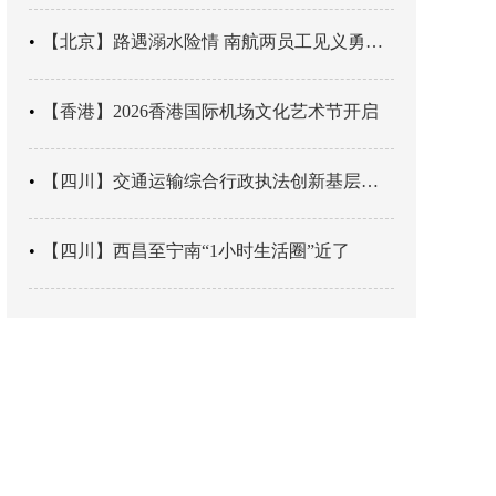
【北京】路遇溺水险情 南航两员工见义勇为科学施救
【香港】2026香港国际机场文化艺术节开启
【四川】交通运输综合行政执法创新基层辖区治理“4+3” 新模式
【四川】西昌至宁南“1小时生活圈”近了