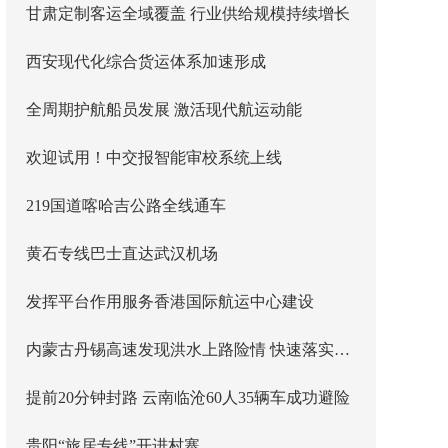
甘肃定制客运全域覆盖 行业供给规模持续增长
西安现代化综合货运体系加速形成
全周期护航船员发展 激活现代航运动能
欢迎试用！中交报智能审校系统上线
219国道喀哈吉公路全线通车
黄石专线巴士直达武汉机场
发挥平台作用服务香港国际航运中心建设
内蒙古丹锡高速发现洪水上路险情 快速落实主线封闭管控
提前20分钟封路 云南临沧60人35辆车成功避险
贵阳“旅居专线”开进村寨