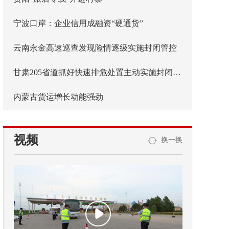
宁波口岸：企业信用成融资“硬通货”
云南永金高速巡查发现险情逐级实施封闭管控
甘肃205省道抓好快速排危处置主动实施封闭管控
内蒙古货运增长动能强劲
视频
换一换