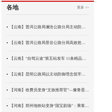
各地
更多 >>
【云南】普洱公路局澜沧公路分局主动防御成功处置214国道山体崩塌险情
【云南】普洱公路局景谷公路分局高效抢通紧急送医村路
【云南】“自驾云途”第五站发车 11条精品线路串起全域风光
【云南】昆明公路局以主动防御理念筑牢汛期安全防线
【河南】收费员变身“文旅推荐官”—豫鲁晋四地市交旅融合让游客一下高速就“入戏”
【河南】郑州地铁站变身“国宝剧场”：乘客刚出车厢，就“入戏”千年