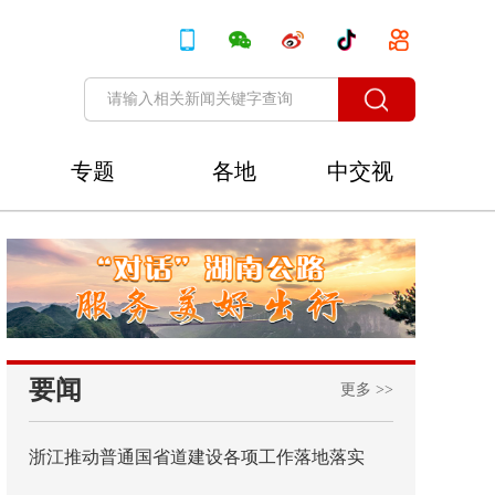
专题
各地
中交视
讯
要闻
更多 >>
浙江推动普通国省道建设各项工作落地落实