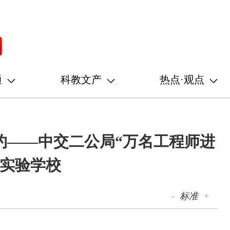
通
科教文产
热点·观点
约——中交二公局“万名工程师进
沙实验学校
-
标准
+