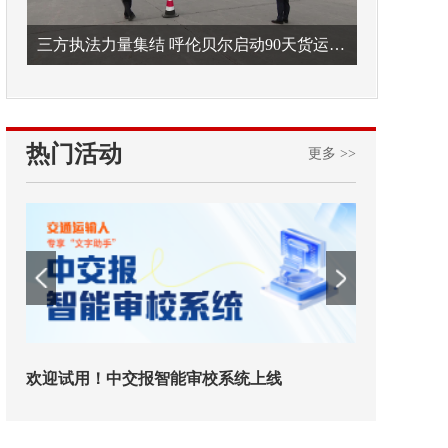
三方执法力量集结 呼伦贝尔启动90天货运车辆违法专项整治
热门活动
更多 >>
铁路榜样
2026年中