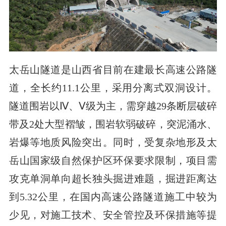
太岳山隧道是山西省目前在建最长高速公路隧
道，全长约11.1公里，采用分离式双洞设计。
隧道围岩以Ⅳ、Ⅴ级为主，需穿越29条断层破碎
带及2处大型褶皱，围岩软弱破碎，突泥涌水、
岩爆等地质风险突出。同时，受复杂地形及太
岳山国家级自然保护区环保要求限制，项目需
攻克单洞单向超长独头掘进难题，掘进距离达
到5.32公里，在国内高速公路隧道施工中较为
少见，对施工技术、安全管控及环保措施等提