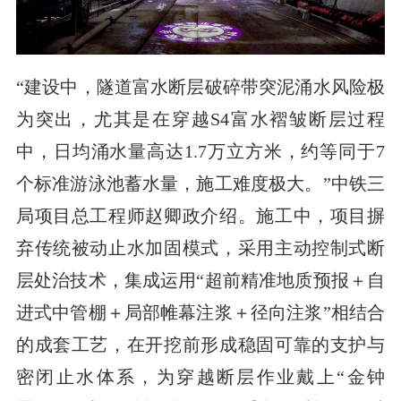
“建设中，隧道富水断层破碎带突泥涌水风险极
为突出，尤其是在穿越S4富水褶皱断层过程
中，日均涌水量高达1.7万立方米，约等同于7
个标准游泳池蓄水量，施工难度极大。”中铁三
局项目总工程师赵卿政介绍。施工中，项目摒
弃传统被动止水加固模式，采用主动控制式断
层处治技术，集成运用“超前精准地质预报＋自
进式中管棚＋局部帷幕注浆＋径向注浆”相结合
的成套工艺，在开挖前形成稳固可靠的支护与
密闭止水体系，为穿越断层作业戴上“金钟