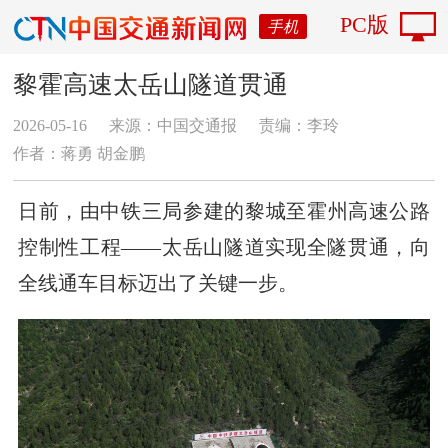
PC版
手机
黎霍高速太岳山隧道贯通
2026-05-16
来源：中国交通报
责编：李玲
作者：蒋勇 胡金鹏
日前，由中铁三局参建的黎城至霍州高速公路
控制性工程——太岳山隧道实现全隧贯通，向
全线通车目标迈出了关键一步。