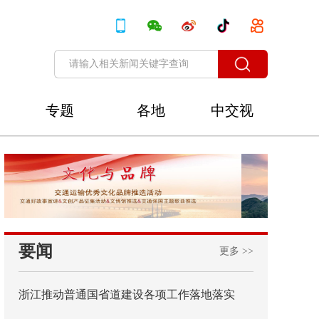
专题
各地
中交视
讯
要闻
更多 >>
浙江推动普通国省道建设各项工作落地落实