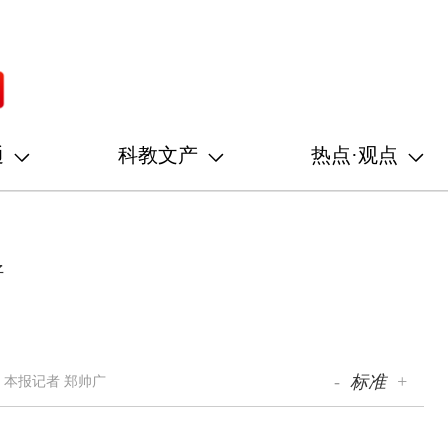
通
科教文产
热点·观点
好
-
标准
+
 本报记者 郑帅广