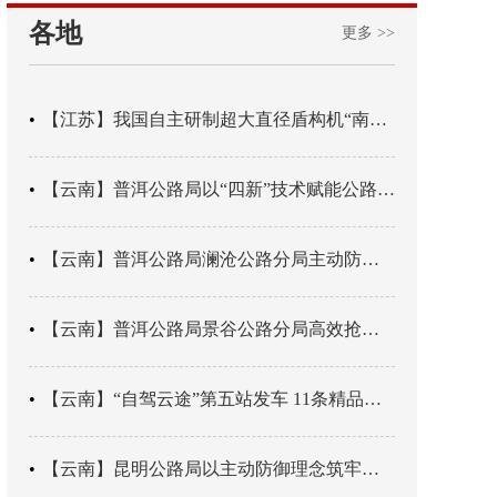
各地
更多 >>
【江苏】我国自主研制超大直径盾构机“南湖号”在常熟下线
【云南】普洱公路局以“四新”技术赋能公路养护
【云南】普洱公路局澜沧公路分局主动防御成功处置214国道山体崩塌险情
【云南】普洱公路局景谷公路分局高效抢通紧急送医村路
【云南】“自驾云途”第五站发车 11条精品线路串起全域风光
【云南】昆明公路局以主动防御理念筑牢汛期安全防线