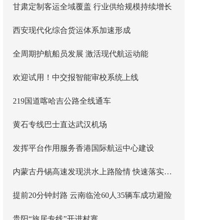
甘肃定制客运全域覆盖 行业供给规模持续增长
西安现代化综合货运体系加速形成
全周期护航船员发展 激活现代航运动能
欢迎试用！中交报智能审校系统上线
219国道喀哈吉公路全线通车
黄石专线巴士直达武汉机场
发挥平台作用服务香港国际航运中心建设
内蒙古丹锡高速发现洪水上路险情 快速落实主线封闭管控
提前20分钟封路 云南临沧60人35辆车成功避险
贵阳“旅居专线”开进村寨