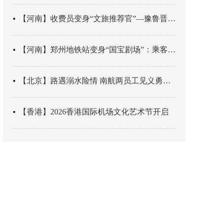
【河南】收费员变身“文旅推荐官”—豫鲁晋四地市交旅融合让游客一下高速就“入戏”
【河南】郑州地铁站变身“国宝剧场”：乘客刚出车厢，就“入戏”千年
【北京】路遇溺水险情 南航两员工见义勇为科学施救
【香港】2026香港国际机场文化艺术节开启