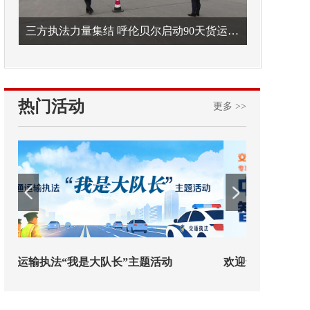
三方执法力量集结 呼伦贝尔启动90天货运车辆违法专项整治
热门活动
更多 >>
欢迎试用！中交报智能审校系统上线
铁路榜样