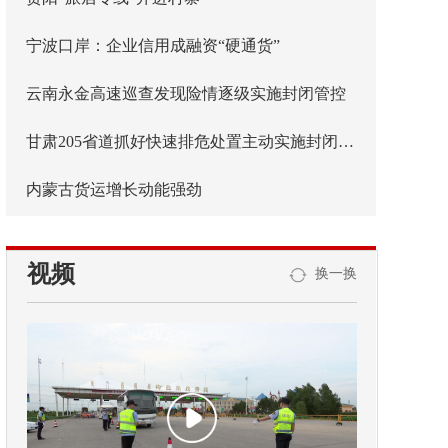
宁波口岸：企业信用成融资“硬通货”
云南永金高速巡查发现险情逐级实施封闭管控
甘肃205省道抓好快速排危处置主动实施封闭管控
内蒙古货运增长动能强劲
视频
换一换