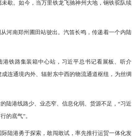
愿未歇。如今，当万里铁龙飞驰神州大地，钢铁驼队续
欧班列从河南郑州圃田站驶出。汽笛长鸣，传递着一个内陆
国际陆港铁路集装箱中心站，习近平总书记看展板、听介
建成连通境内外、辐射东中西的物流通道枢纽，为丝绸
的陆港线路少、业态窄、信息化弱、货源不足，“习近
行的底气”。
国际陆港勇于探索，敢闯敢试，率先推行运贸一体化发