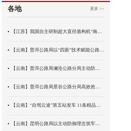
各地
更多 >>
【江苏】我国自主研制超大直径盾构机“南湖号”在常熟下线
【云南】普洱公路局以“四新”技术赋能公路养护
【云南】普洱公路局澜沧公路分局主动防御成功处置214国道山体崩塌险情
【云南】普洱公路局景谷公路分局高效抢通紧急送医村路
【云南】“自驾云途”第五站发车 11条精品线路串起全域风光
【云南】昆明公路局以主动防御理念筑牢汛期安全防线