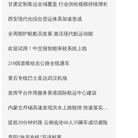
甘肃定制客运全域覆盖 行业供给规模持续增长
西安现代化综合货运体系加速形成
全周期护航船员发展 激活现代航运动能
欢迎试用！中交报智能审校系统上线
219国道喀哈吉公路全线通车
黄石专线巴士直达武汉机场
发挥平台作用服务香港国际航运中心建设
内蒙古丹锡高速发现洪水上路险情 快速落实主线封闭管控
提前20分钟封路 云南临沧60人35辆车成功避险
贵阳“旅居专线”开进村寨