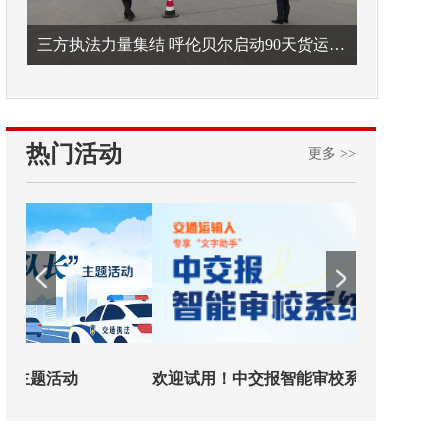
三方执法力量集结 呼伦贝尔启动90天货运车辆违法专项整治
热门活动
更多 >>
欢迎试用！中交报智能审校系统上线
铁路榜样