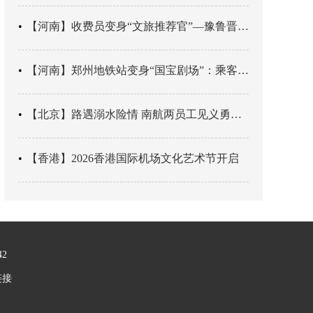
【河南】收费员变身“文旅推荐官”—豫鲁晋四地市交旅融合让游客一下高速就“入戏”
【河南】郑州地铁站变身“国宝剧场”：乘客刚出车厢，就“入戏”千年
【北京】路遇溺水险情 南航两员工见义勇为科学施救
【香港】2026香港国际机场文化艺术节开启
42
链接