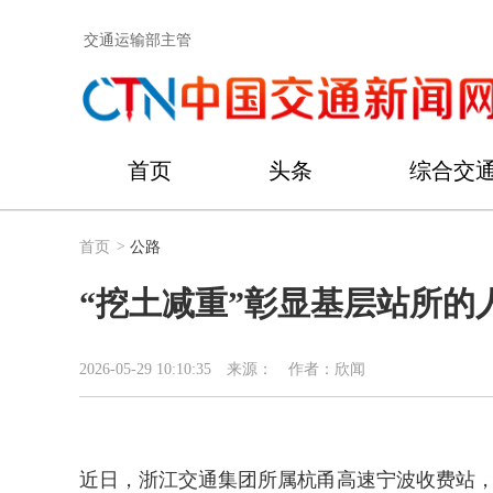
交通运输部主管
首页
头条
综合交
首页
>
公路
“挖土减重”彰显基层站所的
2026-05-29 10:10:35
来源：
作者：欣闻
近日，浙江交通集团所属杭甬高速宁波收费站