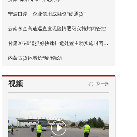
宁波口岸：企业信用成融资“硬通货”
云南永金高速巡查发现险情逐级实施封闭管控
甘肃205省道抓好快速排危处置主动实施封闭管控
内蒙古货运增长动能强劲
视频
换一换