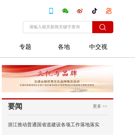
专题
各地
中交视
讯
要闻
更多 >>
浙江推动普通国省道建设各项工作落地落实