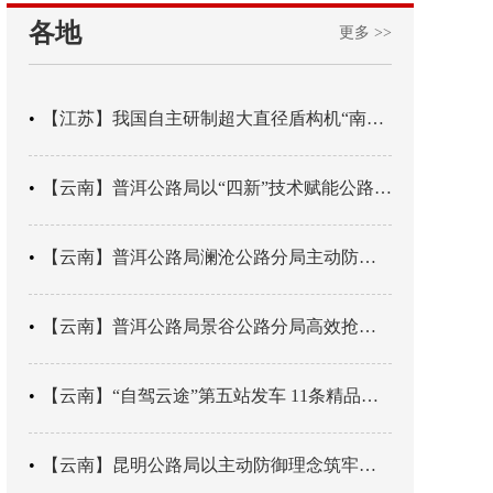
各地
更多 >>
【江苏】我国自主研制超大直径盾构机“南湖号”在常熟下线
【云南】普洱公路局以“四新”技术赋能公路养护
【云南】普洱公路局澜沧公路分局主动防御成功处置214国道山体崩塌险情
【云南】普洱公路局景谷公路分局高效抢通紧急送医村路
【云南】“自驾云途”第五站发车 11条精品线路串起全域风光
【云南】昆明公路局以主动防御理念筑牢汛期安全防线