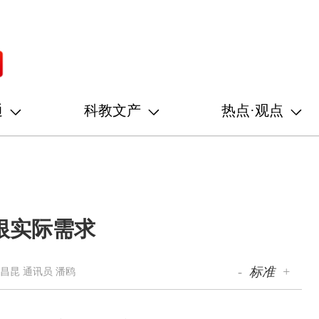
通
科教文产
热点·观点
根实际需求
-
标准
+
昌昆 通讯员 潘鸥