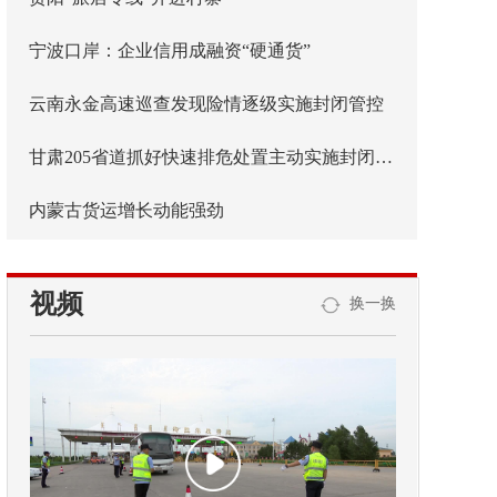
宁波口岸：企业信用成融资“硬通货”
云南永金高速巡查发现险情逐级实施封闭管控
甘肃205省道抓好快速排危处置主动实施封闭管控
内蒙古货运增长动能强劲
视频
换一换