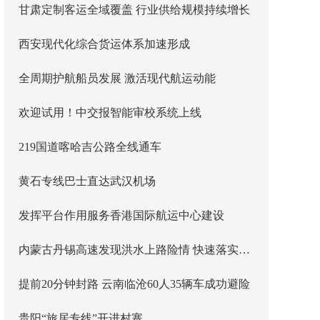
甘肃定制客运全域覆盖 行业供给规模持续增长
西安现代化综合货运体系加速形成
全周期护航船员发展 激活现代航运动能
欢迎试用！中交报智能审校系统上线
219国道喀哈吉公路全线通车
黄石专线巴士直达武汉机场
发挥平台作用服务香港国际航运中心建设
内蒙古丹锡高速发现洪水上路险情 快速落实主线封闭管控
提前20分钟封路 云南临沧60人35辆车成功避险
贵阳“旅居专线”开进村寨