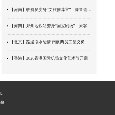
【河南】收费员变身“文旅推荐官”—豫鲁晋四地市交旅融合让游客一下高速就“入戏”
【河南】郑州地铁站变身“国宝剧场”：乘客刚出车厢，就“入戏”千年
【北京】路遇溺水险情 南航两员工见义勇为科学施救
【香港】2026香港国际机场文化艺术节开启
42
链接