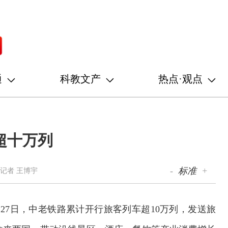
通
科教文产
热点·观点
超十万列
-
标准
+
记者 王博宇
27日，中老铁路累计开行旅客列车超10万列，发送旅