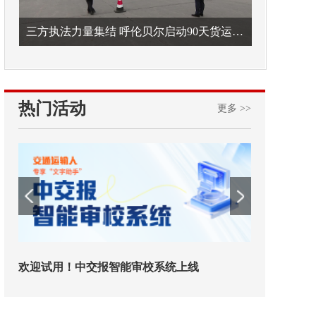
三方执法力量集结 呼伦贝尔启动90天货运车辆违法专项整治
热门活动
更多 >>
欢迎试用！中交报智能审校系统上线
铁路榜样