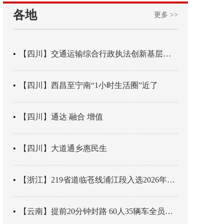
各地
更多 >>
【四川】交通运输综合行政执法创新基层辖区治理“4+3” 新模式
【四川】西昌至宁南“1小时生活圈”近了
【四川】通达 融合 增值
【四川】大道通乡惠民生
【浙江】219省道临苍线浦江段入选2026年度美丽公路项目展示交流活动名单
【云南】提前20分钟封路 60人35辆车全员平安