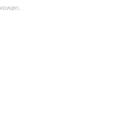
0日内进行。
交通运输执法“我是大队长”主题活动