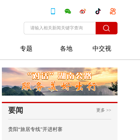
专题
各地
中交视
讯
要闻
更多 >>
贵阳“旅居专线”开进村寨