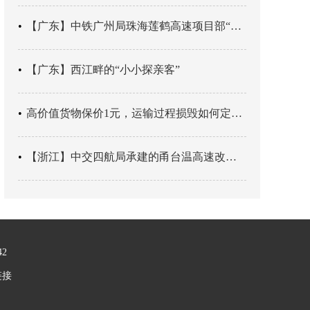
【广东】中铁广州局珠海莲鹤高速项目部“靶向施训”筑牢应急处置防线
【广东】西江畔的“小小探亲客”
高价值货物保价1元，运输过程损毁如何定责？
【浙江】中交四航局承建的甬台温高速改扩建工程台州南段TJ06标段恢复双向通行
42
链接