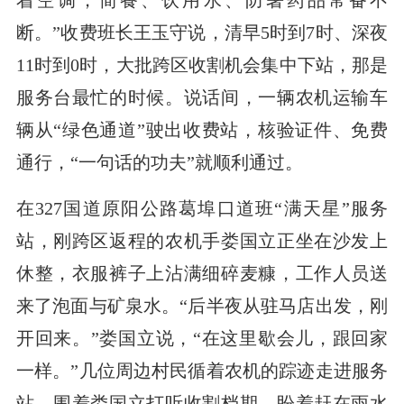
断。”收费班长王玉守说，清早5时到7时、深夜
11时到0时，大批跨区收割机会集中下站，那是
服务台最忙的时候。说话间，一辆农机运输车
辆从“绿色通道”驶出收费站，核验证件、免费
通行，“一句话的功夫”就顺利通过。
在327国道原阳公路葛埠口道班“满天星”服务
站，刚跨区返程的农机手娄国立正坐在沙发上
休整，衣服裤子上沾满细碎麦糠，工作人员送
来了泡面与矿泉水。“后半夜从驻马店出发，刚
开回来。”娄国立说，“在这里歇会儿，跟回家
一样。”几位周边村民循着农机的踪迹走进服务
站，围着娄国立打听收割档期，盼着赶在雨水