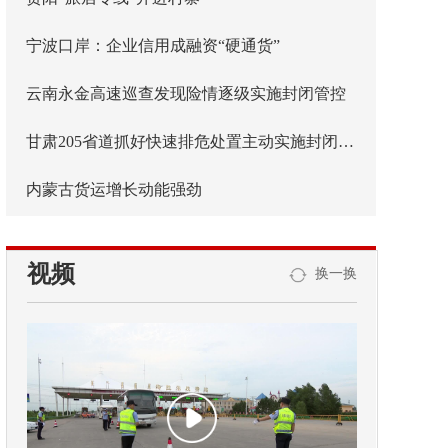
宁波口岸：企业信用成融资“硬通货”
云南永金高速巡查发现险情逐级实施封闭管控
甘肃205省道抓好快速排危处置主动实施封闭管控
内蒙古货运增长动能强劲
视频
换一换