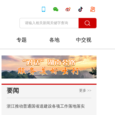
专题
各地
中交视
讯
要闻
更多 >>
浙江推动普通国省道建设各项工作落地落实