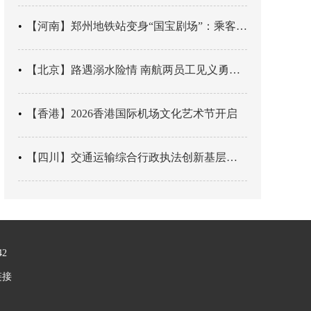
【河南】郑州地铁站变身“国宝剧场”：乘客刚出车厢，就“入戏”千年
【北京】路遇溺水险情 南航两员工见义勇为科学施救
【香港】2026香港国际机场文化艺术节开启
【四川】交通运输综合行政执法创新基层辖区治理“4+3” 新模式
42
链接