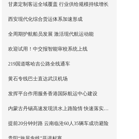
甘肃定制客运全域覆盖 行业供给规模持续增长
西安现代化综合货运体系加速形成
全周期护航船员发展 激活现代航运动能
欢迎试用！中交报智能审校系统上线
219国道喀哈吉公路全线通车
黄石专线巴士直达武汉机场
发挥平台作用服务香港国际航运中心建设
内蒙古丹锡高速发现洪水上路险情 快速落实主线封闭管控
提前20分钟封路 云南临沧60人35辆车成功避险
贵阳“旅居专线”开进村寨