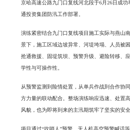
京哈高速公路九门口复线河北段于6月26日成功
通投资集团防汛工作部署。
演练紧密结合九门口复线项目施工实际与燕山
景下，施工区域边坡异常、河堤垮塌、人员被
抢通救援、固堤筑坝、预警升级、避险转移、
学性与可操作性。
从预警监测到险情处置，从单兵作战到合作协
方力量的联动配合。整场演练响应迅速、处置高
风貌，也为即将到来的主汛期筑牢了坚实的安
项目通过“吹哨人”预警、无人机高空预警喊话