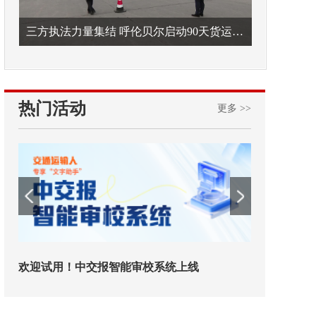
三方执法力量集结 呼伦贝尔启动90天货运车辆违法专项整治
热门活动
更多 >>
欢迎试用！中交报智能审校系统上线
铁路榜样