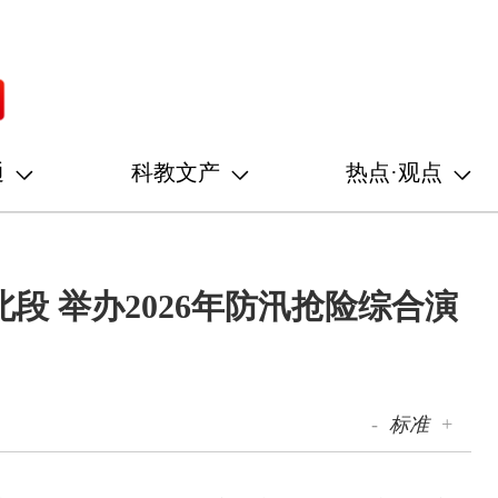
通
科教文产
热点·观点
段 举办2026年防汛抢险综合演
-
标准
+