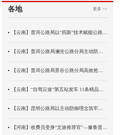
各地
更多 >>
【云南】普洱公路局以“四新”技术赋能公路养护
【云南】普洱公路局澜沧公路分局主动防御成功处置214国道山体崩塌险情
【云南】普洱公路局景谷公路分局高效抢通紧急送医村路
【云南】“自驾云途”第五站发车 11条精品线路串起全域风光
【云南】昆明公路局以主动防御理念筑牢汛期安全防线
【河南】收费员变身“文旅推荐官”—豫鲁晋四地市交旅融合让游客一下高速就“入戏”