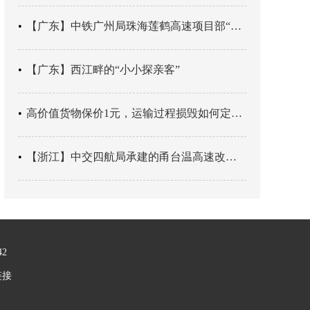
【广东】中铁广州局珠海莲鹤高速项目部“靶向施训”筑牢应急处置防线
【广东】西江畔的“小小探亲客”
高价值货物保价1元，运输过程损毁如何定责？
【浙江】中交四航局承建的甬台温高速改扩建工程台州南段TJ06标段恢复双向通行
42
链接