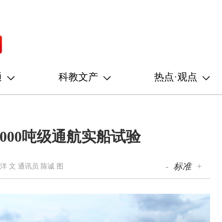
通
科教文产
热点·观点
000吨级通航实船试验
-
标准
+
洋 文 通讯员 陈诚 图