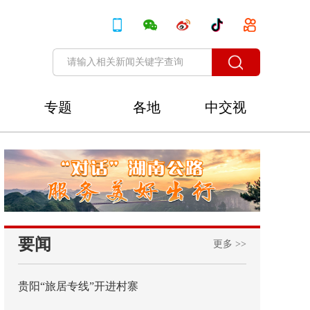
专题
各地
中交视
讯
要闻
更多 >>
贵阳“旅居专线”开进村寨