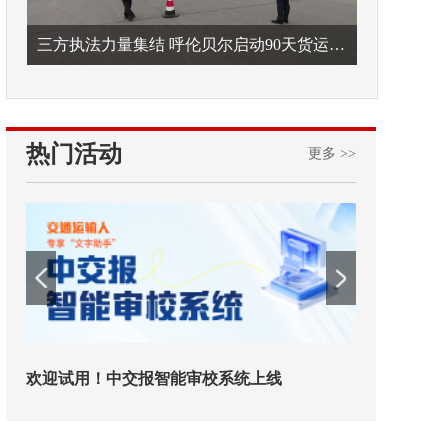
三方执法力量集结 呼伦贝尔启动90天货运车辆违法专项整治
热门活动
更多 >>
欢迎试用！中交报智能审校系统上线
铁路榜样