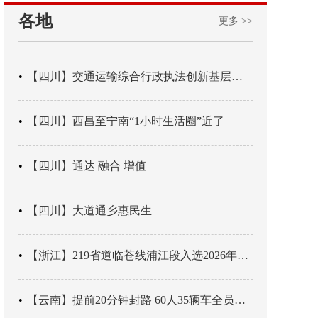
各地
更多 >>
【四川】交通运输综合行政执法创新基层辖区治理“4+3” 新模式
【四川】西昌至宁南“1小时生活圈”近了
【四川】通达 融合 增值
【四川】大道通乡惠民生
【浙江】219省道临苍线浦江段入选2026年度美丽公路项目展示交流活动名单
【云南】提前20分钟封路 60人35辆车全员平安