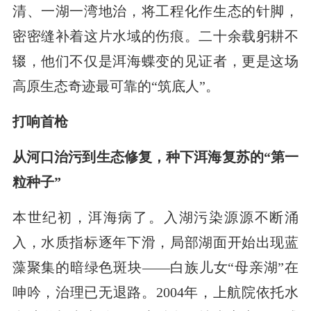
清、一湖一湾地治，将工程化作生态的针脚，
密密缝补着这片水域的伤痕。二十余载躬耕不
辍，他们不仅是洱海蝶变的见证者，更是这场
高原生态奇迹最可靠的“筑底人”。
打响首枪
从河口治污到生态修复，种下洱海复苏的“第一
粒种子”
本世纪初，洱海病了。入湖污染源源不断涌
入，水质指标逐年下滑，局部湖面开始出现蓝
藻聚集的暗绿色斑块——白族儿女
“
母亲湖”在
呻吟，治理已无退路。2004年，上航院依托水