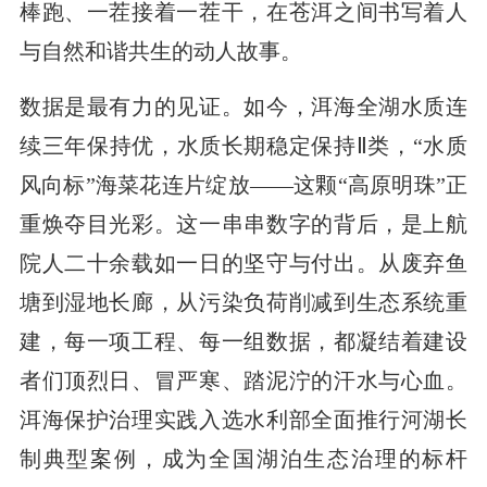
棒跑、一茬接着一茬干，在苍洱之间书写着人
与自然和谐共生的动人故事。
数据是最有力的见证。如今，洱海全湖水质连
续三年保持优，水质长期稳定保持Ⅱ类，“水质
风向标”海菜花连片绽放——这颗“高原明珠”正
重焕夺目光彩。这一串串数字的背后，是上航
院人二十余载如一日的坚守与付出。从废弃鱼
塘到湿地长廊，从污染负荷削减到生态系统重
建，每一项工程、每一组数据，都凝结着建设
者们顶烈日、冒严寒、踏泥泞的汗水与心血。
洱海保护治理实践入选水利部全面推行河湖长
制典型案例，成为全国湖泊生态治理的标杆