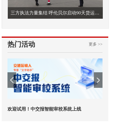
三方执法力量集结 呼伦贝尔启动90天货运车辆违法专项整治
热门活动
更多 >>
欢迎试用！中交报智能审校系统上线
铁路榜样