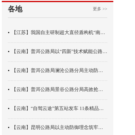
各地
更多 >>
【江苏】我国自主研制超大直径盾构机“南湖号”在常熟下线
【云南】普洱公路局以“四新”技术赋能公路养护
【云南】普洱公路局澜沧公路分局主动防御成功处置214国道山体崩塌险情
【云南】普洱公路局景谷公路分局高效抢通紧急送医村路
【云南】“自驾云途”第五站发车 11条精品线路串起全域风光
【云南】昆明公路局以主动防御理念筑牢汛期安全防线