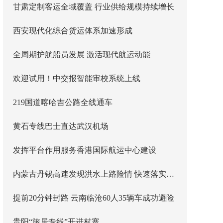
甘肃定制客运全域覆盖 行业供给规模持续增长
西安现代化综合货运体系加速形成
全周期护航船员发展 激活现代航运动能
欢迎试用！中交报智能审校系统上线
219国道喀哈吉公路全线通车
黄石专线巴士直达武汉机场
发挥平台作用服务香港国际航运中心建设
内蒙古丹锡高速发现洪水上路险情 快速落实主线封闭管控
提前20分钟封路 云南临沧60人35辆车成功避险
贵阳“旅居专线”开进村寨