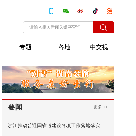
专题
各地
中交视
讯
要闻
更多 >>
浙江推动普通国省道建设各项工作落地落实