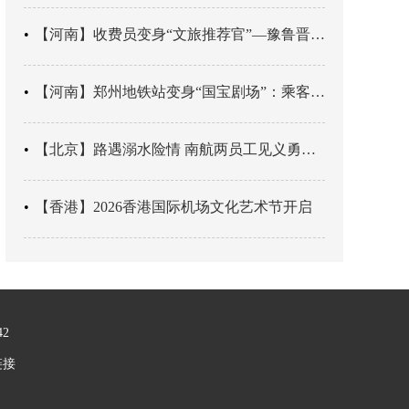
【河南】收费员变身“文旅推荐官”—豫鲁晋四地市交旅融合让游客一下高速就“入戏”
【河南】郑州地铁站变身“国宝剧场”：乘客刚出车厢，就“入戏”千年
【北京】路遇溺水险情 南航两员工见义勇为科学施救
【香港】2026香港国际机场文化艺术节开启
42
链接