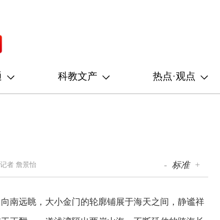
通
科教文产
热点·观点
-
标准
+
记者 詹景怡
台向南远眺，大小金门的轮廓铺展于海天之间，静谧祥