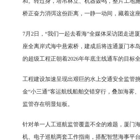
和。转过身，塔吊林立、机器轰鸣，整片工地
桥正奋力消弭这份距离，一静一动间，藏着这座
7月2日，“我们一起去看海”全媒体采访团走
座全离岸式海中悬索桥，建成后将连通厦门本岛与
的超级工程正朝着2026年年底主线通车的目标
工程建设加速呈现出艰巨的水上交通安全监管
金“小三通”客运航线船舶交错穿行，叠加海雾
监管存在明显短板。
针对单一人工巡航监管覆盖不全的难题，厦门海
机、电子巡航两套工作指南，搭配智慧海事平台