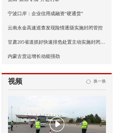
宁波口岸：企业信用成融资“硬通货”
云南永金高速巡查发现险情逐级实施封闭管控
甘肃205省道抓好快速排危处置主动实施封闭管控
内蒙古货运增长动能强劲
视频
换一换