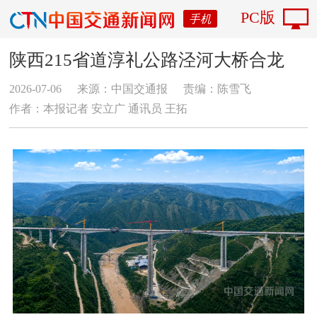
PC版
手机
陕西215省道淳礼公路泾河大桥合龙
2026-07-06
来源：中国交通报
责编：陈雪飞
作者：本报记者 安立广 通讯员 王拓