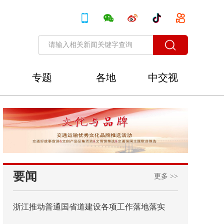
专题
各地
中交视
讯
要闻
更多 >>
浙江推动普通国省道建设各项工作落地落实