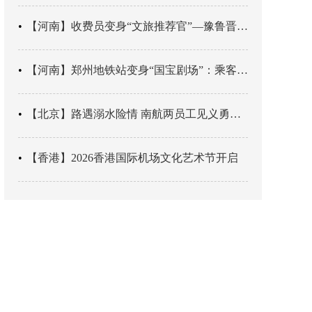
【河南】收费员变身“文旅推荐官”—豫鲁晋四地市交旅融合让游客一下高速就“入戏”
【河南】郑州地铁站变身“国宝剧场”：乘客刚出车厢，就“入戏”千年
【北京】路遇溺水险情 南航两员工见义勇为科学施救
【香港】2026香港国际机场文化艺术节开启