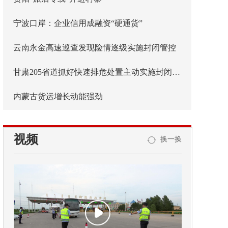
宁波口岸：企业信用成融资“硬通货”
云南永金高速巡查发现险情逐级实施封闭管控
甘肃205省道抓好快速排危处置主动实施封闭管控
内蒙古货运增长动能强劲
视频
换一换