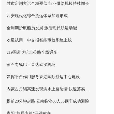
甘肃定制客运全域覆盖 行业供给规模持续增长
西安现代化综合货运体系加速形成
全周期护航船员发展 激活现代航运动能
欢迎试用！中交报智能审校系统上线
219国道喀哈吉公路全线通车
黄石专线巴士直达武汉机场
发挥平台作用服务香港国际航运中心建设
内蒙古丹锡高速发现洪水上路险情 快速落实主线封闭管控
提前20分钟封路 云南临沧60人35辆车成功避险
贵阳“旅居专线”开进村寨