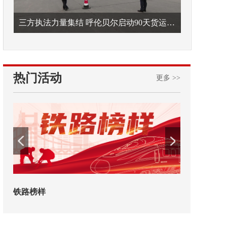
三方执法力量集结 呼伦贝尔启动90天货运车辆违法专项整治
热门活动
更多 >>
铁路榜样
2026年中