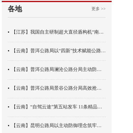
各地
更多 >>
【江苏】我国自主研制超大直径盾构机“南湖号”在常熟下线
【云南】普洱公路局以“四新”技术赋能公路养护
【云南】普洱公路局澜沧公路分局主动防御成功处置214国道山体崩塌险情
【云南】普洱公路局景谷公路分局高效抢通紧急送医村路
【云南】“自驾云途”第五站发车 11条精品线路串起全域风光
【云南】昆明公路局以主动防御理念筑牢汛期安全防线