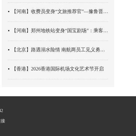
【河南】收费员变身“文旅推荐官”—豫鲁晋四地市交旅融合让游客一下高速就“入戏”
【河南】郑州地铁站变身“国宝剧场”：乘客刚出车厢，就“入戏”千年
【北京】路遇溺水险情 南航两员工见义勇为科学施救
【香港】2026香港国际机场文化艺术节开启
42
链接