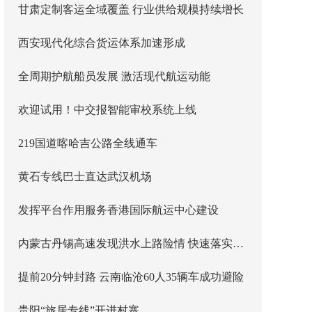
甘肃定制客运全域覆盖 行业供给规模持续增长
西安现代化综合货运体系加速形成
全周期护航船员发展 激活现代航运动能
欢迎试用！中交报智能审校系统上线
219国道喀哈吉公路全线通车
黄石专线巴士直达武汉机场
发挥平台作用服务香港国际航运中心建设
内蒙古丹锡高速发现洪水上路险情 快速落实主线封闭管控
提前20分钟封路 云南临沧60人35辆车成功避险
贵阳“旅居专线”开进村寨