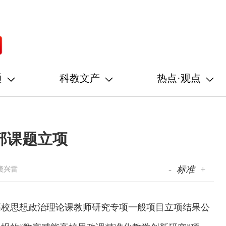
通
科教文产
热点·观点
部课题立项
-
标准
+
龚兴雷
度高校思想政治理论课教师研究专项一般项目立项结果公