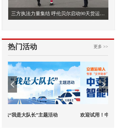
三方执法力量集结 呼伦贝尔启动90天货运车辆违法专项整治
热门活动
更多 >>
欢迎试用！中交报智能审校系统上线
铁路榜样