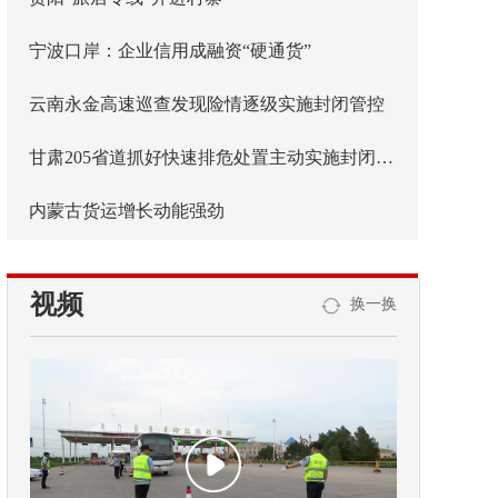
宁波口岸：企业信用成融资“硬通货”
云南永金高速巡查发现险情逐级实施封闭管控
甘肃205省道抓好快速排危处置主动实施封闭管控
内蒙古货运增长动能强劲
视频
换一换