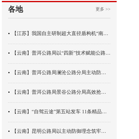
各地
更多 >>
【江苏】我国自主研制超大直径盾构机“南湖号”在常熟下线
【云南】普洱公路局以“四新”技术赋能公路养护
【云南】普洱公路局澜沧公路分局主动防御成功处置214国道山体崩塌险情
【云南】普洱公路局景谷公路分局高效抢通紧急送医村路
【云南】“自驾云途”第五站发车 11条精品线路串起全域风光
【云南】昆明公路局以主动防御理念筑牢汛期安全防线