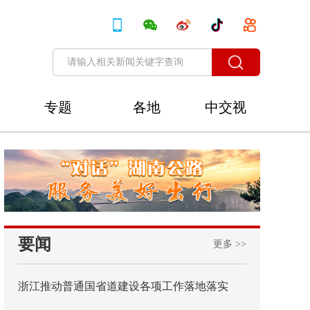
专题
各地
中交视
讯
要闻
更多 >>
浙江推动普通国省道建设各项工作落地落实