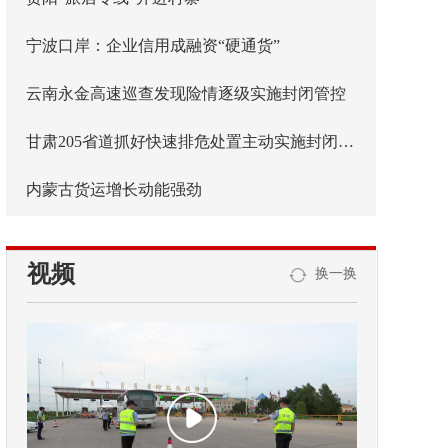
宁波口岸：企业信用成融资“硬通货”
云南永金高速巡查发现险情逐级实施封闭管控
甘肃205省道抓好快速排危处置主动实施封闭管控
内蒙古货运增长动能强劲
视频
换一换