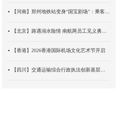
【河南】郑州地铁站变身“国宝剧场”：乘客刚出车厢，就“入戏”千年
【北京】路遇溺水险情 南航两员工见义勇为科学施救
【香港】2026香港国际机场文化艺术节开启
【四川】交通运输综合行政执法创新基层辖区治理“4+3” 新模式