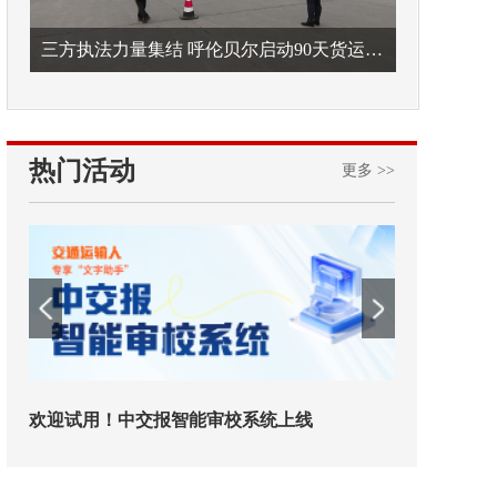
三方执法力量集结 呼伦贝尔启动90天货运车辆违法专项整治
热门活动
更多 >>
欢迎试用！中交报智能审校系统上线
铁路榜样