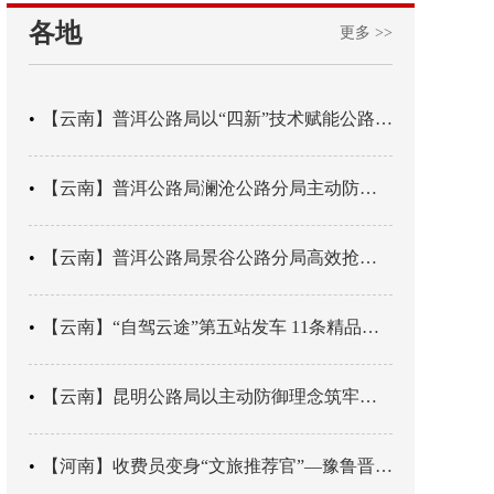
各地
更多 >>
【云南】普洱公路局以“四新”技术赋能公路养护
【云南】普洱公路局澜沧公路分局主动防御成功处置214国道山体崩塌险情
【云南】普洱公路局景谷公路分局高效抢通紧急送医村路
【云南】“自驾云途”第五站发车 11条精品线路串起全域风光
【云南】昆明公路局以主动防御理念筑牢汛期安全防线
【河南】收费员变身“文旅推荐官”—豫鲁晋四地市交旅融合让游客一下高速就“入戏”