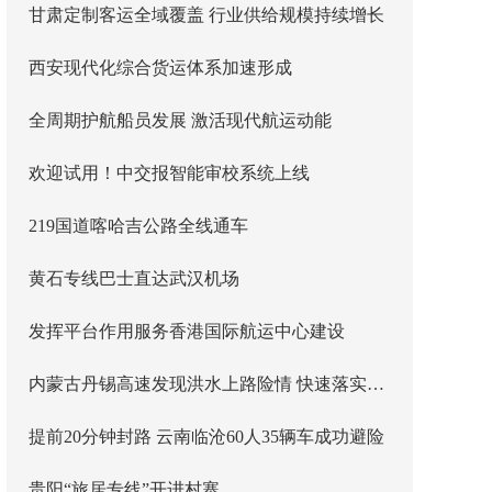
甘肃定制客运全域覆盖 行业供给规模持续增长
西安现代化综合货运体系加速形成
全周期护航船员发展 激活现代航运动能
欢迎试用！中交报智能审校系统上线
219国道喀哈吉公路全线通车
黄石专线巴士直达武汉机场
发挥平台作用服务香港国际航运中心建设
内蒙古丹锡高速发现洪水上路险情 快速落实主线封闭管控
提前20分钟封路 云南临沧60人35辆车成功避险
贵阳“旅居专线”开进村寨