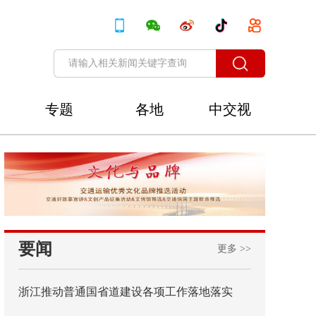
专题
各地
中交视
讯
要闻
更多 >>
浙江推动普通国省道建设各项工作落地落实