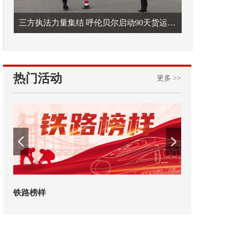
三方执法力量集结 呼伦贝尔启动90天货运车辆违法专项整治
热门活动
更多 >>
2026年中国航海日论坛
交通运输执法