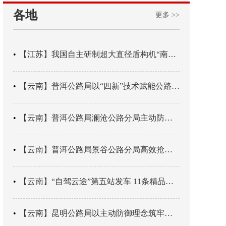
各地
更多 >>
【江苏】我国自主研制超大直径盾构机“南湖号”在常熟下线
【云南】普洱公路局以“四新”技术赋能公路养护
【云南】普洱公路局澜沧公路分局主动防御成功处置214国道山体崩塌险情
【云南】普洱公路局景谷公路分局高效抢通紧急送医村路
【云南】“自驾云途”第五站发车 11条精品线路串起全域风光
【云南】昆明公路局以主动防御理念筑牢汛期安全防线