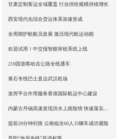
甘肃定制客运全域覆盖 行业供给规模持续增长
西安现代化综合货运体系加速形成
全周期护航船员发展 激活现代航运动能
欢迎试用！中交报智能审校系统上线
219国道喀哈吉公路全线通车
黄石专线巴士直达武汉机场
发挥平台作用服务香港国际航运中心建设
内蒙古丹锡高速发现洪水上路险情 快速落实主线封闭管控
提前20分钟封路 云南临沧60人35辆车成功避险
贵阳“旅居专线”开进村寨