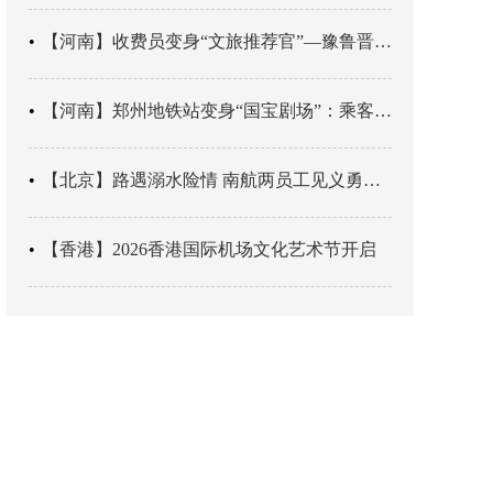
【河南】收费员变身“文旅推荐官”—豫鲁晋四地市交旅融合让游客一下高速就“入戏”
【河南】郑州地铁站变身“国宝剧场”：乘客刚出车厢，就“入戏”千年
【北京】路遇溺水险情 南航两员工见义勇为科学施救
【香港】2026香港国际机场文化艺术节开启