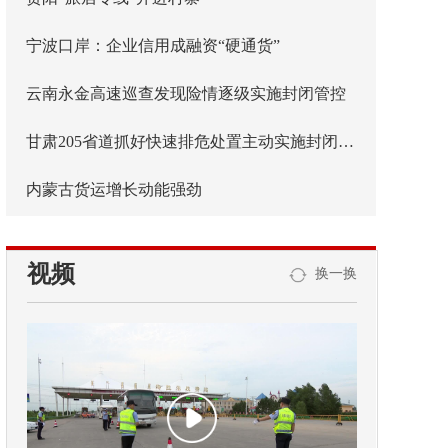
宁波口岸：企业信用成融资“硬通货”
云南永金高速巡查发现险情逐级实施封闭管控
甘肃205省道抓好快速排危处置主动实施封闭管控
内蒙古货运增长动能强劲
视频
换一换