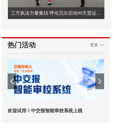
三方执法力量集结 呼伦贝尔启动90天货运车辆违法专项整治
热门活动
更多 >>
欢迎试用！中交报智能审校系统上线
铁路榜样