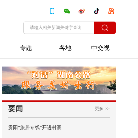
专题
各地
中交视
讯
要闻
更多 >>
贵阳“旅居专线”开进村寨