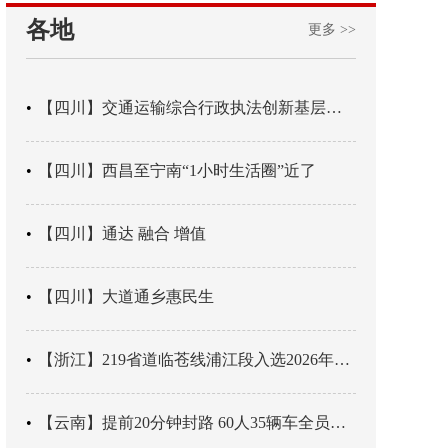
各地
更多 >>
【四川】交通运输综合行政执法创新基层辖区治理“4+3” 新模式
【四川】西昌至宁南“1小时生活圈”近了
【四川】通达 融合 增值
【四川】大道通乡惠民生
【浙江】219省道临苍线浦江段入选2026年度美丽公路项目展示交流活动名单
【云南】提前20分钟封路 60人35辆车全员平安