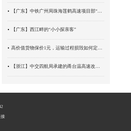
【广东】中铁广州局珠海莲鹤高速项目部“靶向施训”筑牢应急处置防线
【广东】西江畔的“小小探亲客”
高价值货物保价1元，运输过程损毁如何定责？
【浙江】中交四航局承建的甬台温高速改扩建工程台州南段TJ06标段恢复双向通行
42
链接