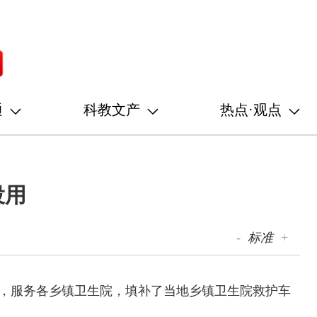
通
科教文产
热点·观点
投用
-
标准
+
投用，服务各乡镇卫生院，填补了当地乡镇卫生院救护车