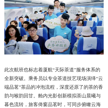
此次航班也标志着厦航“天际茶道”服务体系的
全新突破。乘务员以专业茶道技艺现场演绎“云
端品茗”茶品的冲泡流程，深度还原了的茶的香
韵与喉韵回甘。舱内光影创新模拟茶山晨曦与
暮色流转，旅客倚窗品茗时，可同步俯瞰云海