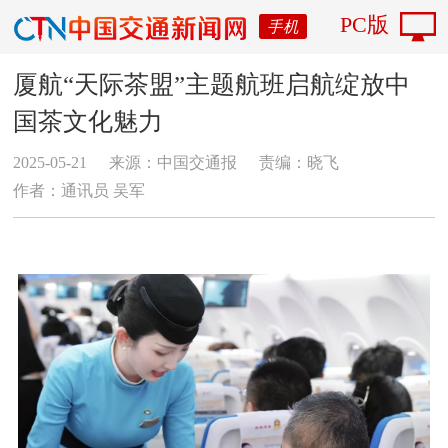
PC版
手机
厦航“天际茶盟”主题航班启航绽放中
国茶文化魅力
2025-05-21
来源：中国交通报
责编：晓飞
作者：通讯员 吴军