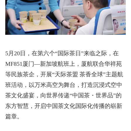
5月20日，在第六个“国际茶日”来临之际，在
MF851厦门—新加坡航班上，厦航联合华祥苑
等民族茶企，开展“天际茶盟 茶香全球”主题航
班活动，以万米高空为舞台，打造沉浸式空中
茶文化盛宴，向世界传递“中国茶・世界品”的
东方智慧，开启中国茶文化国际化传播的崭新
篇章。