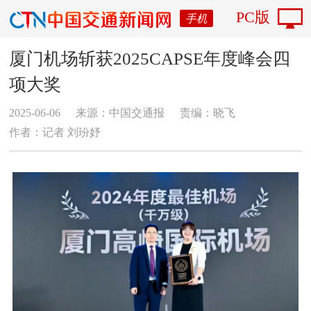
PC版
手机
厦门机场斩获2025CAPSE年度峰会四
项大奖
2025-06-06
来源：中国交通报
责编：晓飞
作者：记者 刘玢妤