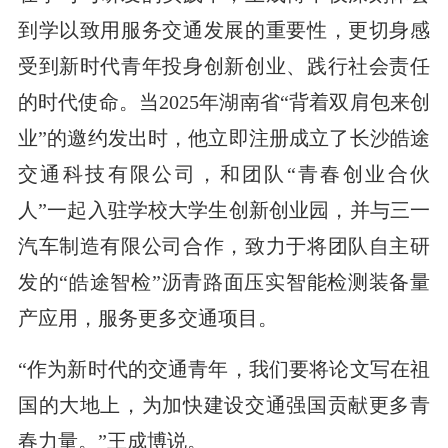
到学以致用服务交通发展的重要性，更切身感
受到新时代青年投身创新创业、践行社会责任
的时代使命。当2025年湖南省“背着双肩包来创
业”的邀约发出时，他立即注册成立了长沙皓途
交通科技有限公司，和团队“青春创业合伙
人”一起入驻学校大学生创新创业园，并与三一
汽车制造有限公司合作，致力于将团队自主研
发的“皓途智检”沥青路面压实智能检测装备量
产应用，服务更多交通项目。
“作为新时代的交通青年，我们要将论文写在祖
国的大地上，为加快建设交通强国贡献更多青
春力量。”王成博说。