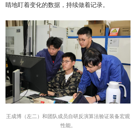
睛地盯着变化的数据，持续做着记录。
王成博（左二）和团队成员自研反演算法验证装备宏观
性能。