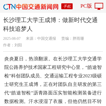
PC版
手机
长沙理工大学王成博：做新时代交通
科技追梦人
2025-08-07
来源：中国交通报
责编：胖雨珊
作者：刘阳
炎炎夏日，热浪翻滚。在长沙理工大学交通学
院公路养护技术国家工程研究中心里，“皓途智
检”科创团队成员、交通运输工程专业2023级硕
士研究生王成博，正在对团队自主研发的第三
代“皓途智检”沥青路面压实智能检测装备进行
数据检测。汗水浸湿了衣服，但他仍然目不转