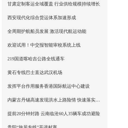
甘肃定制客运全域覆盖 行业供给规模持续增长
西安现代化综合货运体系加速形成
全周期护航船员发展 激活现代航运动能
欢迎试用！中交报智能审校系统上线
219国道喀哈吉公路全线通车
黄石专线巴士直达武汉机场
发挥平台作用服务香港国际航运中心建设
内蒙古丹锡高速发现洪水上路险情 快速落实主线封闭管控
提前20分钟封路 云南临沧60人35辆车成功避险
贵阳“旅居专线”开进村寨