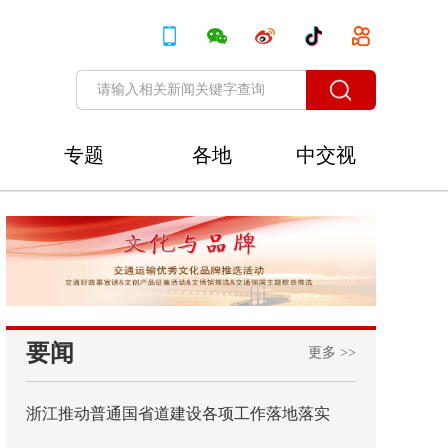
专题
各地
中交视
讯
要闻
更多 >>
浙江推动普通国省道建设各项工作落地落实