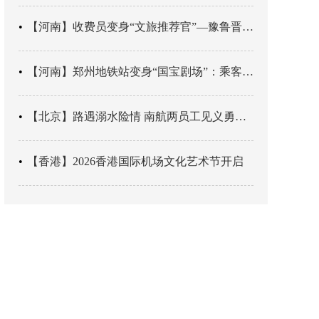
【河南】收费员变身“文旅推荐官”—豫鲁晋四地市交旅融合让游客一下高速就“入戏”
【河南】郑州地铁站变身“国宝剧场”：乘客刚出车厢，就“入戏”千年
【北京】路遇溺水险情 南航两员工见义勇为科学施救
【香港】2026香港国际机场文化艺术节开启