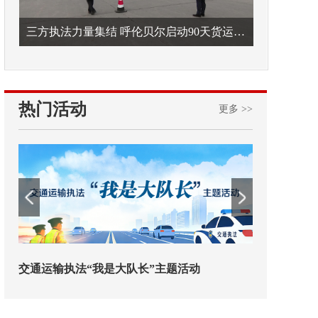
三方执法力量集结 呼伦贝尔启动90天货运车辆违法专项整治
热门活动
更多 >>
欢迎试用！中交报智能审校系统上线
铁路榜样