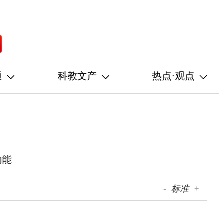
通
科教文产
热点·观点
动能
-
标准
+