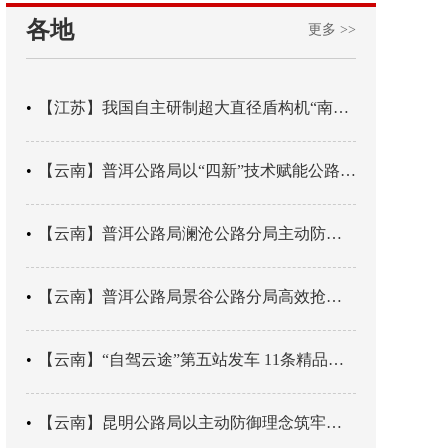
各地
更多 >>
【江苏】我国自主研制超大直径盾构机“南湖号”在常熟下线
【云南】普洱公路局以“四新”技术赋能公路养护
【云南】普洱公路局澜沧公路分局主动防御成功处置214国道山体崩塌险情
【云南】普洱公路局景谷公路分局高效抢通紧急送医村路
【云南】“自驾云途”第五站发车 11条精品线路串起全域风光
【云南】昆明公路局以主动防御理念筑牢汛期安全防线