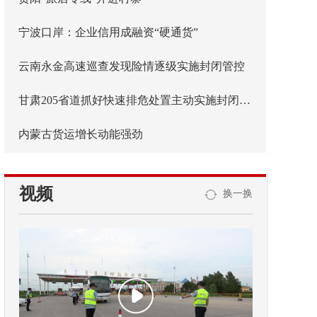
宁波口岸：企业信用成融资“硬通货”
云南永金高速巡查发现险情逐级实施封闭管控
甘肃205省道抓好快速排危处置主动实施封闭管控
内蒙古货运增长动能强劲
视频
换一换