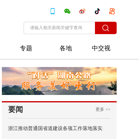
专题
各地
中交视
讯
要闻
更多 >>
浙江推动普通国省道建设各项工作落地落实