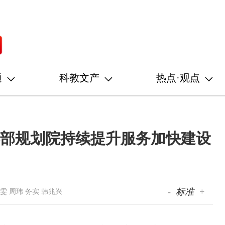
通
科教文产
热点·观点
—部规划院持续提升服务加快建设
-
标准
+
雯 周玮 务实 韩兆兴