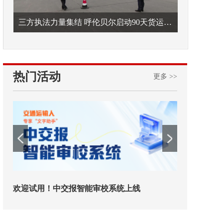
三方执法力量集结 呼伦贝尔启动90天货运车辆违法专项整治
热门活动
更多 >>
欢迎试用！中交报智能审校系统上线
铁路榜样