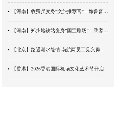
【河南】收费员变身“文旅推荐官”—豫鲁晋四地市交旅融合让游客一下高速就“入戏”
【河南】郑州地铁站变身“国宝剧场”：乘客刚出车厢，就“入戏”千年
【北京】路遇溺水险情 南航两员工见义勇为科学施救
【香港】2026香港国际机场文化艺术节开启