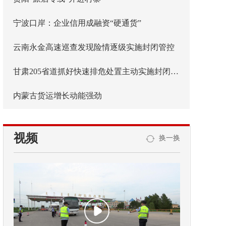
宁波口岸：企业信用成融资“硬通货”
云南永金高速巡查发现险情逐级实施封闭管控
甘肃205省道抓好快速排危处置主动实施封闭管控
内蒙古货运增长动能强劲
视频
换一换