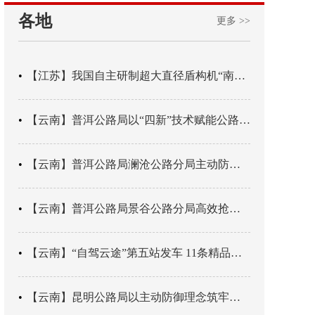
各地
更多 >>
【江苏】我国自主研制超大直径盾构机“南湖号”在常熟下线
【云南】普洱公路局以“四新”技术赋能公路养护
【云南】普洱公路局澜沧公路分局主动防御成功处置214国道山体崩塌险情
【云南】普洱公路局景谷公路分局高效抢通紧急送医村路
【云南】“自驾云途”第五站发车 11条精品线路串起全域风光
【云南】昆明公路局以主动防御理念筑牢汛期安全防线