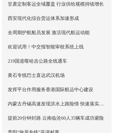
甘肃定制客运全域覆盖 行业供给规模持续增长
西安现代化综合货运体系加速形成
全周期护航船员发展 激活现代航运动能
欢迎试用！中交报智能审校系统上线
219国道喀哈吉公路全线通车
黄石专线巴士直达武汉机场
发挥平台作用服务香港国际航运中心建设
内蒙古丹锡高速发现洪水上路险情 快速落实主线封闭管控
提前20分钟封路 云南临沧60人35辆车成功避险
贵阳“旅居专线”开进村寨