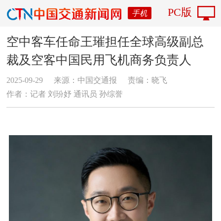
PC版
手机
空中客车任命王璀担任全球高级副总
裁及空客中国民用飞机商务负责人
2025-09-29
来源：中国交通报
责编：晓飞
作者：记者 刘玢妤 通讯员 孙综誉