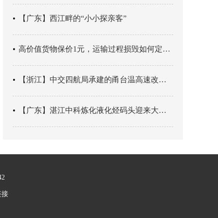
【广东】西江畔的“小小探亲客”
高价值货物保价1元，运输过程损毁如何定责？
【浙江】中交四航局承建的甬台温高速改扩建工程台州南段TJ06标段恢复双向通行
【广东】湛江中科炼化液化烃码头迎来大型外贸液化气船首靠
42
链接