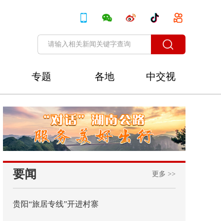
专题
各地
中交视
讯
要闻
更多 >>
贵阳“旅居专线”开进村寨