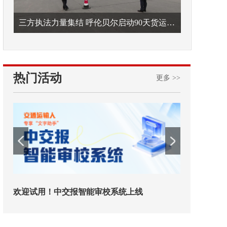
三方执法力量集结 呼伦贝尔启动90天货运车辆违法专项整治
热门活动
更多 >>
欢迎试用！中交报智能审校系统上线
铁路榜样