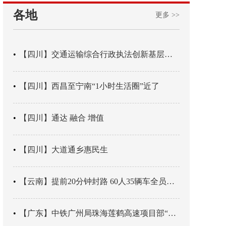
各地
更多 >>
【四川】交通运输综合行政执法创新基层辖区治理“4+3” 新模式
【四川】西昌至宁南“1小时生活圈”近了
【四川】通达 融合 增值
【四川】大道通乡惠民生
【云南】提前20分钟封路 60人35辆车全员平安
【广东】中铁广州局珠海莲鹤高速项目部“靶向施训”筑牢应急处置防线