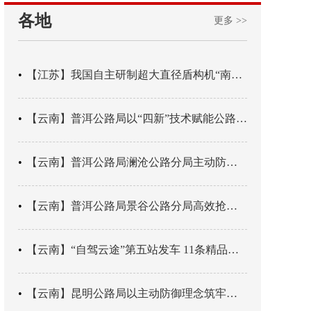
各地
更多 >>
【江苏】我国自主研制超大直径盾构机“南湖号”在常熟下线
【云南】普洱公路局以“四新”技术赋能公路养护
【云南】普洱公路局澜沧公路分局主动防御成功处置214国道山体崩塌险情
【云南】普洱公路局景谷公路分局高效抢通紧急送医村路
【云南】“自驾云途”第五站发车 11条精品线路串起全域风光
【云南】昆明公路局以主动防御理念筑牢汛期安全防线