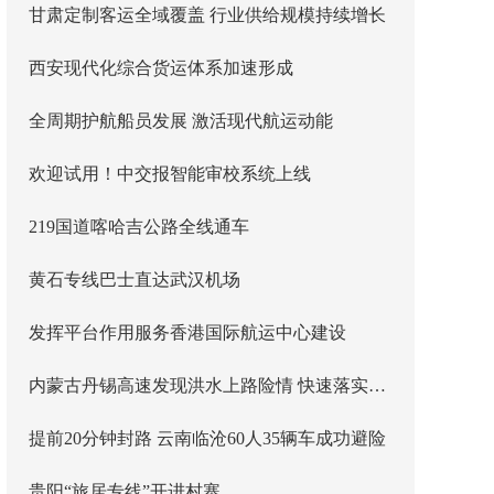
甘肃定制客运全域覆盖 行业供给规模持续增长
西安现代化综合货运体系加速形成
全周期护航船员发展 激活现代航运动能
欢迎试用！中交报智能审校系统上线
219国道喀哈吉公路全线通车
黄石专线巴士直达武汉机场
发挥平台作用服务香港国际航运中心建设
内蒙古丹锡高速发现洪水上路险情 快速落实主线封闭管控
提前20分钟封路 云南临沧60人35辆车成功避险
贵阳“旅居专线”开进村寨