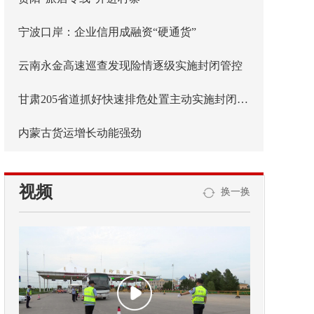
宁波口岸：企业信用成融资“硬通货”
云南永金高速巡查发现险情逐级实施封闭管控
甘肃205省道抓好快速排危处置主动实施封闭管控
内蒙古货运增长动能强劲
视频
换一换