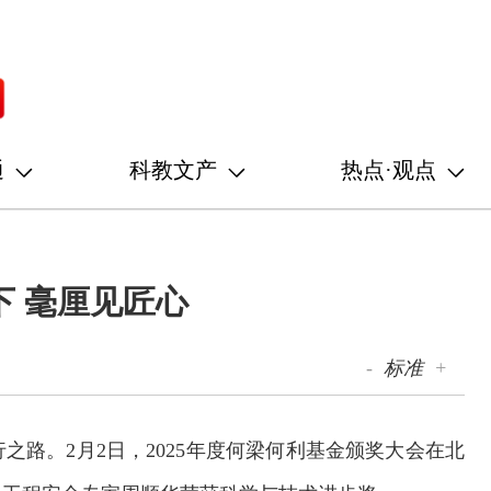
通
科教文产
热点·观点
 毫厘见匠心
-
标准
+
路。2月2日，2025年度何梁何利基金颁奖大会在北