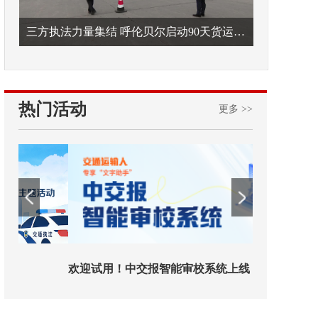
三方执法力量集结 呼伦贝尔启动90天货运车辆违法专项整治
热门活动
更多 >>
欢迎试用！中交报智能审校系统上线
铁路榜样