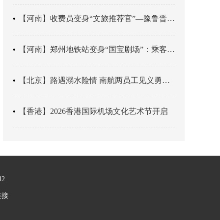
【河南】收费员变身“文旅推荐官”—豫鲁晋四地市交旅融合让游客一下高速就“入戏”
【河南】郑州地铁站变身“国宝剧场”：乘客刚出车厢，就“入戏”千年
【北京】路遇溺水险情 南航两员工见义勇为科学施救
【香港】2026香港国际机场文化艺术节开启
42
链接