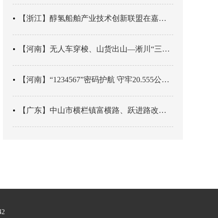
【浙江】醇氢船舶产业技术创新联盟在嘉兴成立
【河南】​无人车穿梭、山货出山—淅川“三级跳”跳出乡村振兴新速度
【河南】“1234567”密码护航 守牢20.555公里山区高速汛期安全
【广东】中山市横栏镇富横路、跃进路改造项目建成通车
42