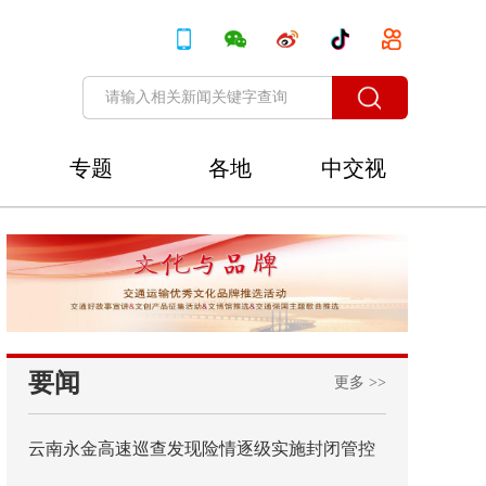
专题
各地
中交视
讯
要闻
更多 >>
云南永金高速巡查发现险情逐级实施封闭管控