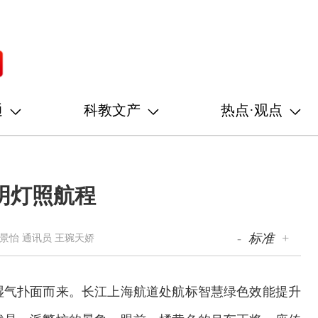
通
科教文产
热点·观点
 明灯照航程
-
标准
+
景怡 通讯员 王琬天娇
湿气扑面而来。长江上海航道处航标智慧绿色效能提升