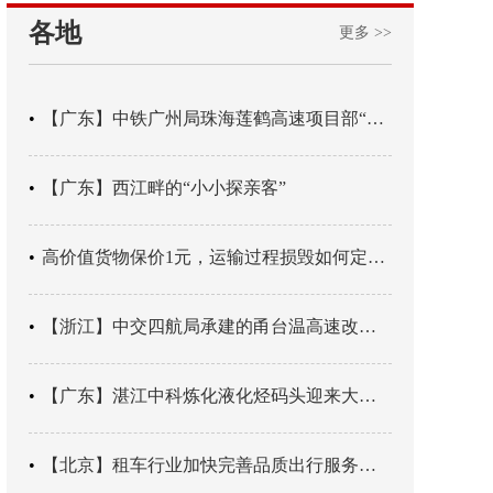
各地
更多 >>
【广东】中铁广州局珠海莲鹤高速项目部“靶向施训”筑牢应急处置防线
【广东】西江畔的“小小探亲客”
高价值货物保价1元，运输过程损毁如何定责？
【浙江】中交四航局承建的甬台温高速改扩建工程台州南段TJ06标段恢复双向通行
【广东】湛江中科炼化液化烃码头迎来大型外贸液化气船首靠
【北京】租车行业加快完善品质出行服务网络