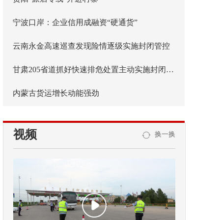
宁波口岸：企业信用成融资“硬通货”
云南永金高速巡查发现险情逐级实施封闭管控
甘肃205省道抓好快速排危处置主动实施封闭管控
内蒙古货运增长动能强劲
视频
换一换