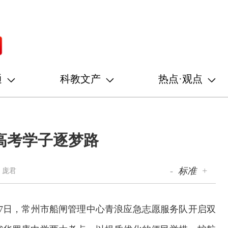
通
科教文产
热点·观点
高考学子逐梦路
-
标准
+
 庞君
7日，常州市船闸管理中心青浪应急志愿服务队开启双