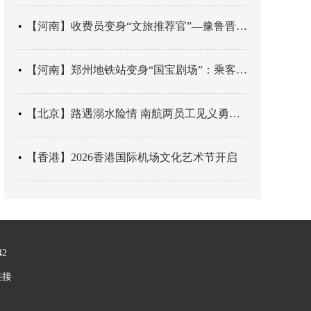
【河南】收费员变身“文旅推荐官”—豫鲁晋四地市交旅融合让游客一下高速就“入戏”
【河南】郑州地铁站变身“国宝剧场”：乘客刚出车厢，就“入戏”千年
【北京】路遇溺水险情 南航两员工见义勇为科学施救
【香港】2026香港国际机场文化艺术节开启
42
链接