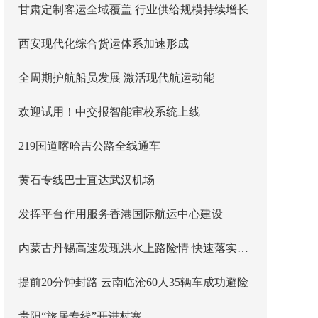
甘肃定制客运全域覆盖 行业供给规模持续增长
西安现代化综合货运体系加速形成
全周期护航船员发展 激活现代航运动能
欢迎试用！中交报智能审校系统上线
219国道喀哈吉公路全线通车
黄石专线巴士直达武汉机场
发挥平台作用服务香港国际航运中心建设
内蒙古丹锡高速发现洪水上路险情 快速落实主线封闭管控
提前20分钟封路 云南临沧60人35辆车成功避险
贵阳“旅居专线”开进村寨