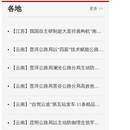
各地
更多 >>
【江苏】我国自主研制超大直径盾构机“南湖号”在常熟下线
【云南】普洱公路局以“四新”技术赋能公路养护
【云南】普洱公路局澜沧公路分局主动防御成功处置214国道山体崩塌险情
【云南】普洱公路局景谷公路分局高效抢通紧急送医村路
【云南】“自驾云途”第五站发车 11条精品线路串起全域风光
【云南】昆明公路局以主动防御理念筑牢汛期安全防线