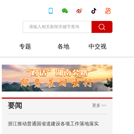
专题
各地
中交视
讯
要闻
更多 >>
浙江推动普通国省道建设各项工作落地落实