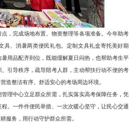
考点，完成场地布置、物资整理等各项准备。今年助考
文具、消暑两类便民礼包。定制文具礼盒寄托美好期
防暑用品配齐到位，既能缓解夏日闷热，也帮助考生平
职、引导秩序，疏导陪考人群，主动帮扶行动不便的考
力营造整洁有序、舒适安心的考场周边环境。
闸管理中心立足群众所需，扎实落实高考保障任务，凭
征程。一件件便民举措、一次次暖心坚守，让民心交通
交通运输执法“我是大队长”主题活动
深耕服务，用行动守护群众所需。