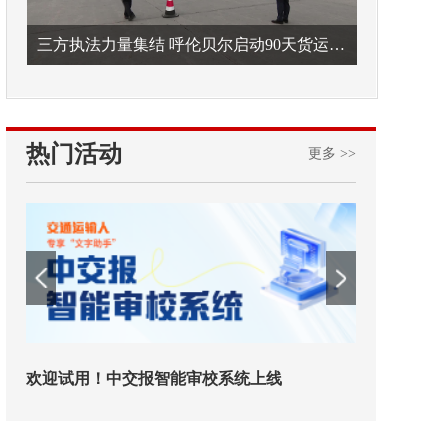
三方执法力量集结 呼伦贝尔启动90天货运车辆违法专项整治
热门活动
更多 >>
欢迎试用！中交报智能审校系统上线
铁路榜样