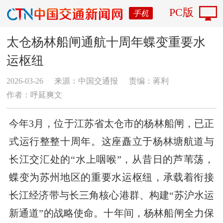
PC版
手机
太仓杨林船闸通航十周年蝶变重要水
运枢纽
2026-03-26
来源：中国交通报
责编：蒋利
作者：呼延爽文
今年3月，位于江苏省太仓市的杨林船闸，已正
式运行整整十周年。这座矗立于杨林塘航道与
长江交汇处的“水上咽喉”，从昔日的芦苇荡，
蝶变为苏州地区的重要水运枢纽，承载着衔接
长江经济带与长三角核心港群、构建“苏沪水运
新通道”的战略使命。十年间，杨林船闸全力保