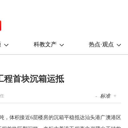
通
科教文产
热点·观点
工程首块沉箱运抵
-
标准
+
启任
21吨，体积接近6层楼房的沉箱平稳抵达汕头港广澳港区