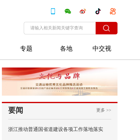
专题
各地
中交视
讯
要闻
更多 >>
浙江推动普通国省道建设各项工作落地落实