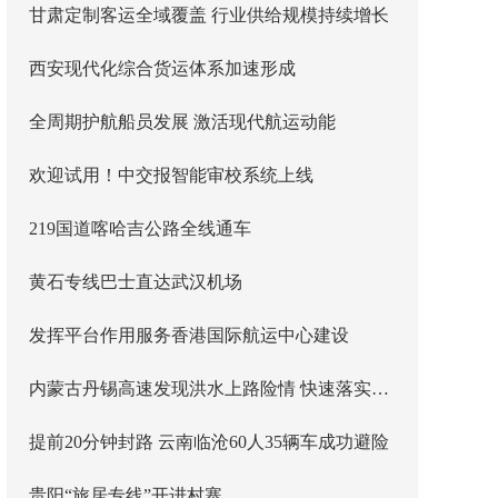
甘肃定制客运全域覆盖 行业供给规模持续增长
西安现代化综合货运体系加速形成
全周期护航船员发展 激活现代航运动能
欢迎试用！中交报智能审校系统上线
219国道喀哈吉公路全线通车
黄石专线巴士直达武汉机场
发挥平台作用服务香港国际航运中心建设
内蒙古丹锡高速发现洪水上路险情 快速落实主线封闭管控
提前20分钟封路 云南临沧60人35辆车成功避险
贵阳“旅居专线”开进村寨