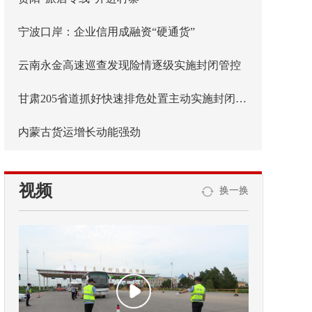
宁波口岸：企业信用成融资“硬通货”
云南永金高速巡查发现险情逐级实施封闭管控
甘肃205省道抓好快速排危处置主动实施封闭管控
内蒙古货运增长动能强劲
视频
换一换