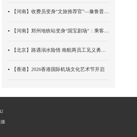
【河南】收费员变身“文旅推荐官”—豫鲁晋四地市交旅融合让游客一下高速就“入戏”
【河南】郑州地铁站变身“国宝剧场”：乘客刚出车厢，就“入戏”千年
【北京】路遇溺水险情 南航两员工见义勇为科学施救
【香港】2026香港国际机场文化艺术节开启
42
链接