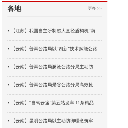
各地
更多 >>
【江苏】我国自主研制超大直径盾构机“南湖号”在常熟下线
【云南】普洱公路局以“四新”技术赋能公路养护
【云南】普洱公路局澜沧公路分局主动防御成功处置214国道山体崩塌险情
【云南】普洱公路局景谷公路分局高效抢通紧急送医村路
【云南】“自驾云途”第五站发车 11条精品线路串起全域风光
【云南】昆明公路局以主动防御理念筑牢汛期安全防线