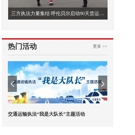
三方执法力量集结 呼伦贝尔启动90天货运车辆违法专项整治
热门活动
更多 >>
欢迎试用！中交报智能审校系统上线
铁路榜样